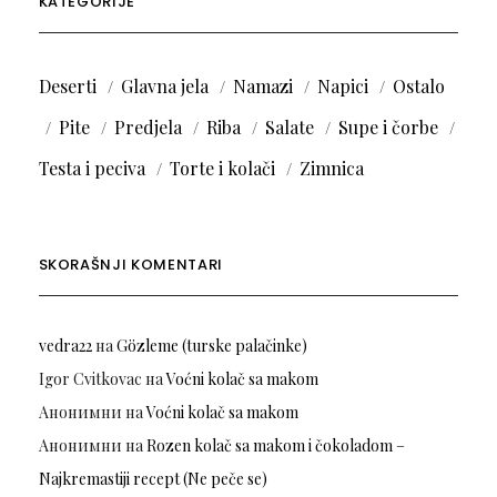
KATEGORIJE
Deserti
Glavna jela
Namazi
Napici
Ostalo
Pite
Predjela
Riba
Salate
Supe i čorbe
Testa i peciva
Torte i kolači
Zimnica
SKORAŠNJI KOMENTARI
vedra22
на
Gözleme (turske palačinke)
Igor Cvitkovac
на
Voćni kolač sa makom
Анонимни
на
Voćni kolač sa makom
Анонимни
на
Rozen kolač sa makom i čokoladom –
Najkremastiji recept (Ne peče se)