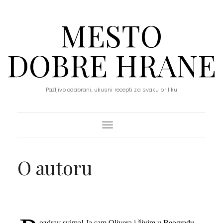
MESTO
DOBRE HRANE
Pažljivo odabrani, ukusni recepti za svaku priliku
Toggle Navigation
O autoru
ozdrav svima! Ja sam Olivera i živim u Beogradu.