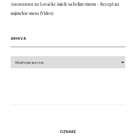
Анонимни
на
Lovačke šnicle sa belim vinom – Recept za
najmekše meso (Video)
ARHIVA
Arhiva
OZNAKE