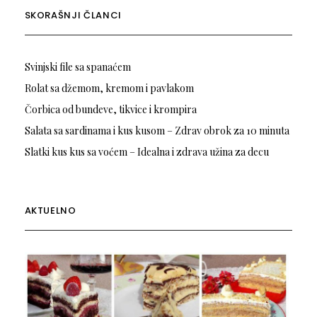
SKORAŠNJI ČLANCI
Svinjski file sa spanaćem
Rolat sa džemom, kremom i pavlakom
Čorbica od bundeve, tikvice i krompira
Salata sa sardinama i kus kusom – Zdrav obrok za 10 minuta
Slatki kus kus sa voćem – Idealna i zdrava užina za decu
AKTUELNO