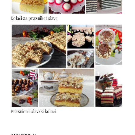
Kolači za praznike i slave
Praznični i slavski kolači