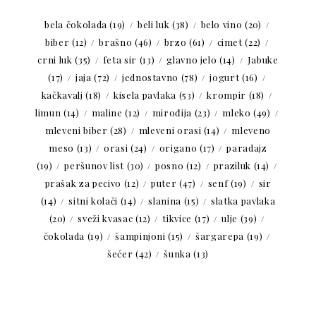
bela čokolada
(19)
beli luk
(38)
belo vino
(20)
biber
(12)
brašno
(46)
brzo
(61)
cimet
(22)
crni luk
(35)
feta sir
(13)
glavno jelo
(14)
Jabuke
(17)
jaja
(72)
jednostavno
(78)
jogurt
(16)
kačkavalj
(18)
kisela pavlaka
(53)
krompir
(18)
limun
(14)
maline
(12)
mirođija
(23)
mleko
(49)
mleveni biber
(28)
mleveni orasi
(14)
mleveno
meso
(13)
orasi
(24)
origano
(17)
paradajz
(19)
peršunov list
(30)
posno
(12)
praziluk
(14)
prašak za pecivo
(12)
puter
(47)
senf
(19)
sir
(14)
sitni kolači
(14)
slanina
(15)
slatka pavlaka
(20)
sveži kvasac
(12)
tikvice
(17)
ulje
(39)
čokolada
(19)
šampinjoni
(15)
šargarepa
(19)
šećer
(42)
šunka
(13)