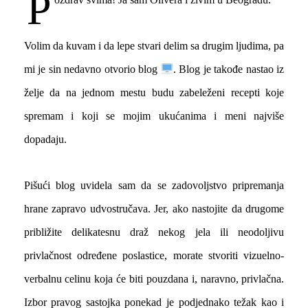
P
Volim da kuvam i da lepe stvari delim sa drugim ljudima, pa
mi je sin nedavno otvorio blog
. Blog je takođe nastao iz
želje da na jednom mestu budu zabeleženi recepti koje
spremam i koji se mojim ukućanima i meni najviše
dopadaju.
Pišući blog uvidela sam da se zadovoljstvo pripremanja
hrane zapravo udvostručava. Jer, ako nastojite da drugome
približite delikatesnu draž nekog jela ili neodoljivu
privlačnost određene poslastice, morate stvoriti vizuelno-
verbalnu celinu koja će biti pouzdana i, naravno, privlačna.
Izbor pravog sastojka ponekad je podjednako težak kao i