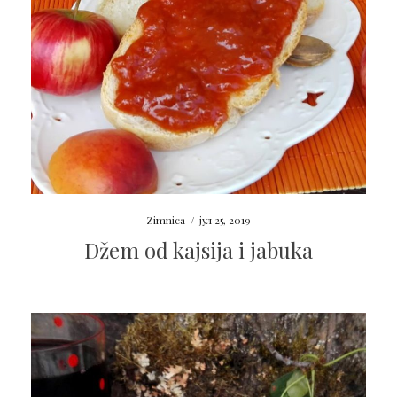
Zimnica
/
јул 25, 2019
Džem od kajsija i jabuka