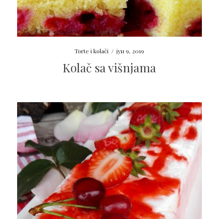
Torte i kolači
/
јун 9, 2019
Kolač sa višnjama