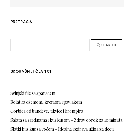
PRETRAGA
SEARCH
SKORAŠNJI ČLANCI
Svinjski file sa spanaćem
Rolat sa džemom, kremom i pavlakom
Čorbica od bundeve, tikvice i krompira
Salata sa sardinama i kus kusom – Zdrav obrok za 10 minuta
Slatki kus kus sa voćem – Idealna i zdrava užina za decu