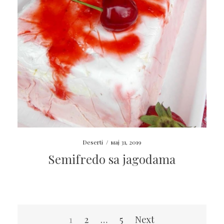
Deserti
/
мај 31, 2019
Semifredo sa jagodama
Пагинација
1
2
…
5
Next
чланака