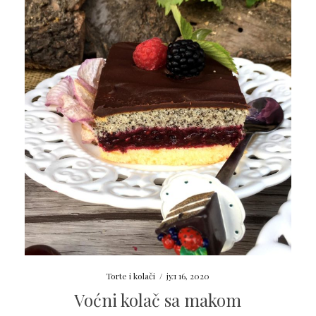
Torte i kolači
/
јул 16, 2020
Voćni kolač sa makom