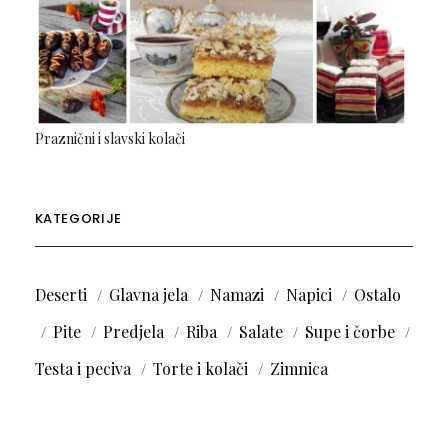
Praznični i slavski kolači
KATEGORIJE
Deserti
Glavna jela
Namazi
Napici
Ostalo
Pite
Predjela
Riba
Salate
Supe i čorbe
Testa i peciva
Torte i kolači
Zimnica