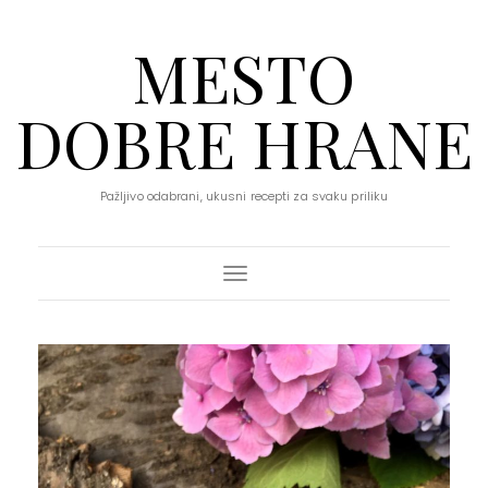
MESTO
DOBRE HRANE
Pažljivo odabrani, ukusni recepti za svaku priliku
Toggle Navigation