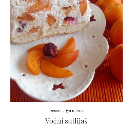
Deserti
/
јун 11, 2019
Voćni sutlijaš