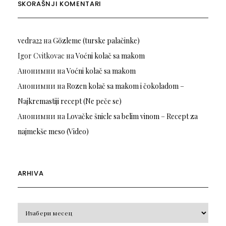
SKORAŠNJI KOMENTARI
vedra22
на
Gözleme (turske palačinke)
Igor Cvitkovac
на
Voćni kolač sa makom
Анонимни
на
Voćni kolač sa makom
Анонимни
на
Rozen kolač sa makom i čokoladom –
Najkremastiji recept (Ne peče se)
Анонимни
на
Lovačke šnicle sa belim vinom – Recept za
najmekše meso (Video)
ARHIVA
Arhiva