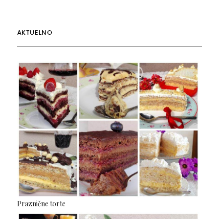
AKTUELNO
Praznične torte