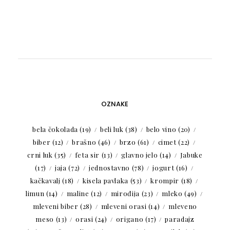
OZNAKE
bela čokolada
(19)
beli luk
(38)
belo vino
(20)
biber
(12)
brašno
(46)
brzo
(61)
cimet
(22)
crni luk
(35)
feta sir
(13)
glavno jelo
(14)
Jabuke
(17)
jaja
(72)
jednostavno
(78)
jogurt
(16)
kačkavalj
(18)
kisela pavlaka
(53)
krompir
(18)
limun
(14)
maline
(12)
mirođija
(23)
mleko
(49)
mleveni biber
(28)
mleveni orasi
(14)
mleveno
meso
(13)
orasi
(24)
origano
(17)
paradajz