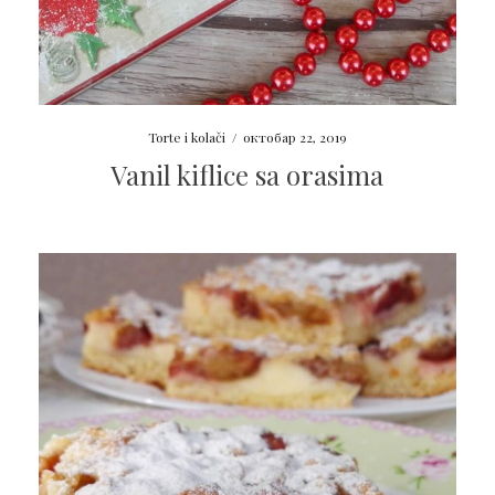
Torte i kolači
/
октобар 22, 2019
Vanil kiflice sa orasima