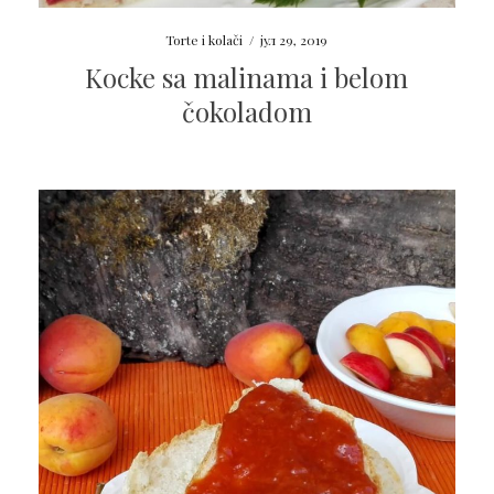
Torte i kolači
/
јул 29, 2019
Kocke sa malinama i belom
čokoladom