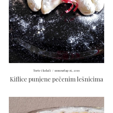
Torte i kolači
/
новембар 16, 2019
Kiflice punjene pečenim lešnicima