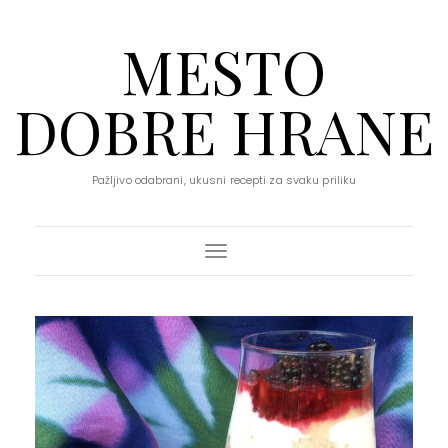
MESTO
DOBRE HRANE
Pažljivo odabrani, ukusni recepti za svaku priliku
Toggle Navigation