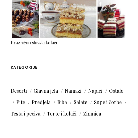
Praznični i slavski kolači
KATEGORIJE
Deserti
Glavna jela
Namazi
Napici
Ostalo
Pite
Predjela
Riba
Salate
Supe i čorbe
Testa i peciva
Torte i kolači
Zimnica