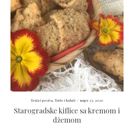
Testa i peciva
,
Torte i kolači
/
март 23, 2020
Starogradske kiflice sa kremom i
džemom