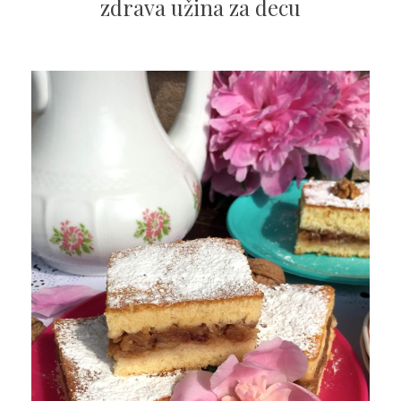
zdrava užina za decu