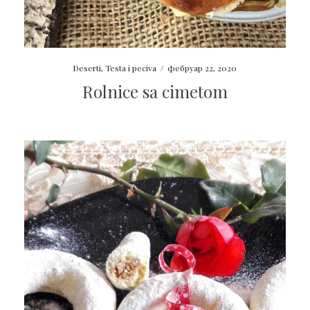
Deserti
,
Testa i peciva
/
фебруар 22, 2020
Rolnice sa cimetom