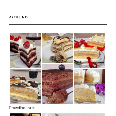
AKTUELNO
Praznične torte