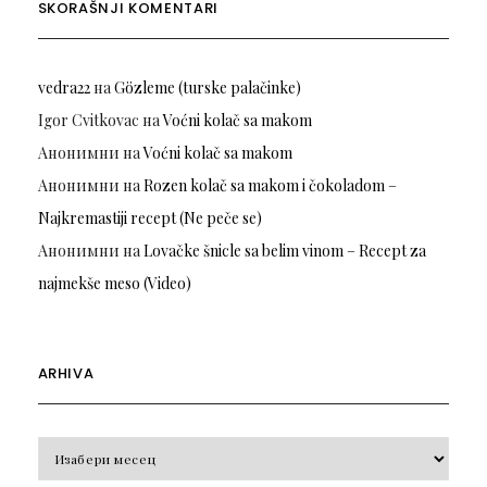
SKORAŠNJI KOMENTARI
vedra22
на
Gözleme (turske palačinke)
Igor Cvitkovac
на
Voćni kolač sa makom
Анонимни
на
Voćni kolač sa makom
Анонимни
на
Rozen kolač sa makom i čokoladom –
Najkremastiji recept (Ne peče se)
Анонимни
на
Lovačke šnicle sa belim vinom – Recept za
najmekše meso (Video)
ARHIVA
Arhiva