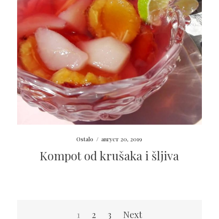
Ostalo
/
август 20, 2019
Kompot od krušaka i šljiva
Пагинација
1
2
3
Next
чланака