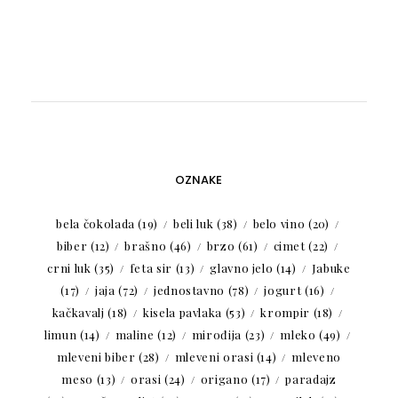
OZNAKE
bela čokolada
(19)
beli luk
(38)
belo vino
(20)
biber
(12)
brašno
(46)
brzo
(61)
cimet
(22)
crni luk
(35)
feta sir
(13)
glavno jelo
(14)
Jabuke
(17)
jaja
(72)
jednostavno
(78)
jogurt
(16)
kačkavalj
(18)
kisela pavlaka
(53)
krompir
(18)
limun
(14)
maline
(12)
mirođija
(23)
mleko
(49)
mleveni biber
(28)
mleveni orasi
(14)
mleveno
meso
(13)
orasi
(24)
origano
(17)
paradajz