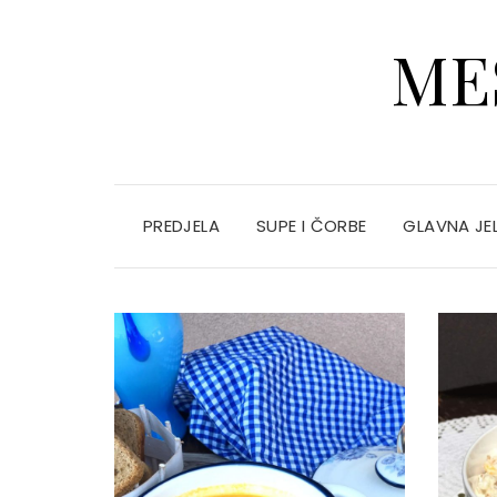
ME
PREDJELA
SUPE I ČORBE
GLAVNA JE