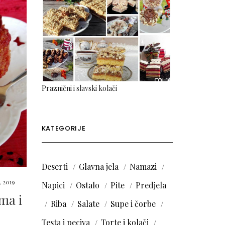
Praznični i slavski kolači
KATEGORIJE
Deserti
Glavna jela
Namazi
, 2019
Napici
Ostalo
Pite
Predjela
ma i
Riba
Salate
Supe i čorbe
Testa i peciva
Torte i kolači