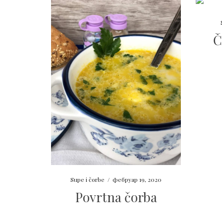
Č
Supe i čorbe
/
фебруар 19, 2020
Povrtna čorba