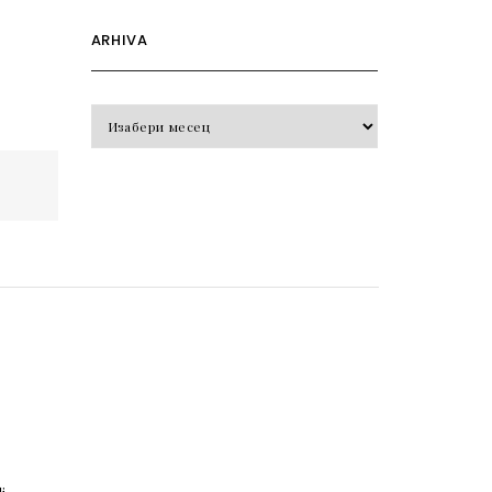
ARHIVA
Arhiva
o