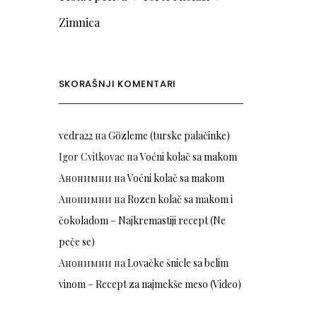
Zimnica
SKORAŠNJI KOMENTARI
vedra22
на
Gözleme (turske palačinke)
Igor Cvitkovac
на
Voćni kolač sa makom
Анонимни
на
Voćni kolač sa makom
Анонимни
на
Rozen kolač sa makom i
čokoladom – Najkremastiji recept (Ne
peče se)
Анонимни
на
Lovačke šnicle sa belim
vinom – Recept za najmekše meso (Video)