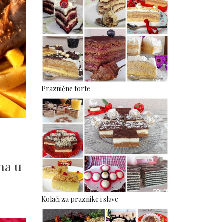
Praznične torte
na u
Kolači za praznike i slave