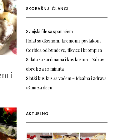
SKORAŠNJI ČLANCI
Svinjski file sa spanaćem
Rolat sa džemom, kremom i pavlakom
Čorbica od bundeve, tikvice i krompira
Salata sa sardinama i kus kusom – Zdrav
0
obrok za 10 minuta
em i
Slatki kus kus sa voćem – Idealna i zdrava
užina za decu
AKTUELNO