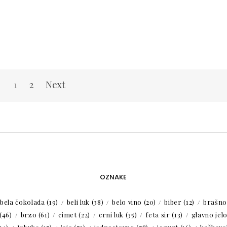
1
2
Next
OZNAKE
bela čokolada
(19)
beli luk
(38)
belo vino
(20)
biber
(12)
brašno
(46)
brzo
(61)
cimet
(22)
crni luk
(35)
feta sir
(13)
glavno jel