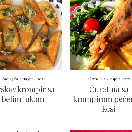
Glavna jela
/
март 24, 2020
Glavna jela
/
март 1, 2020
skav krompir sa
Ćuretina sa
belim lukom
krompirom peče
kesi