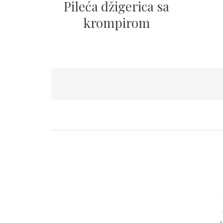
Pileća džigerica sa
krompirom
Пагинација
чланака