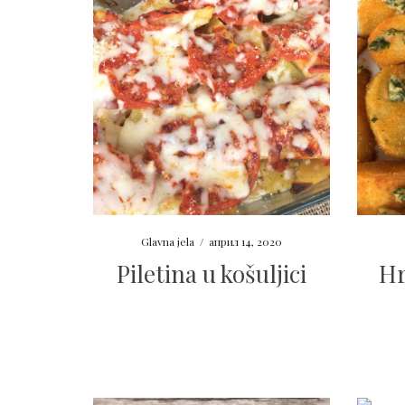
Glavna jela
/
април 14, 2020
Piletina u košuljici
Hr