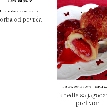
Supe i čorbe
/
август 4, 2019
orba od povrća
Deserti
,
Testa i peciva
/
април 24
Knedle sa jagoda
prelivom