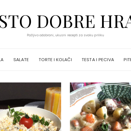
STO DOBRE HR
Pažljivo odabrani, ukusni recepti za svaku priliku
LA
SALATE
TORTE I KOLAČI
TESTA I PECIVA
PIT