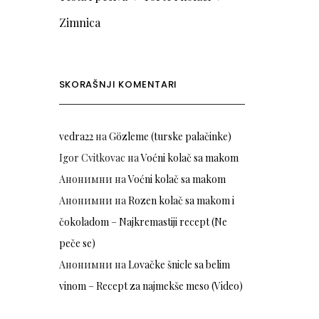
Zimnica
SKORAŠNJI KOMENTARI
vedra22
на
Gözleme (turske palačinke)
Igor Cvitkovac
на
Voćni kolač sa makom
Анонимни
на
Voćni kolač sa makom
Анонимни
на
Rozen kolač sa makom i
čokoladom – Najkremastiji recept (Ne
peče se)
Анонимни
на
Lovačke šnicle sa belim
vinom – Recept za najmekše meso (Video)