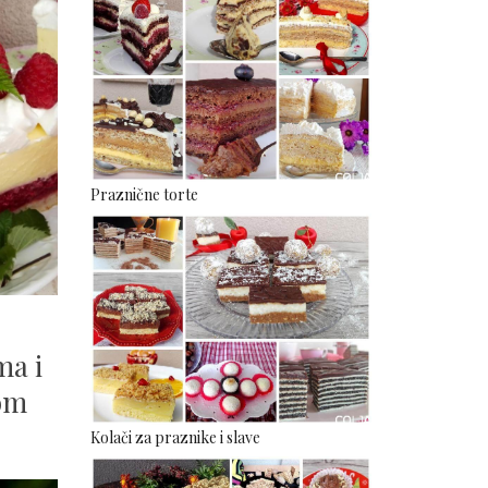
Praznične torte
ma i
om
Kolači za praznike i slave