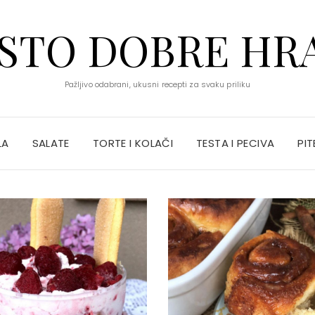
STO DOBRE HR
Pažljivo odabrani, ukusni recepti za svaku priliku
LA
SALATE
TORTE I KOLAČI
TESTA I PECIVA
PIT