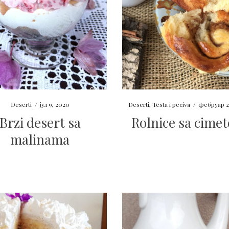
Deserti
/
јул 9, 2020
Deserti
,
Testa i peciva
/
фебруар 2
Brzi desert sa
Rolnice sa cime
malinama