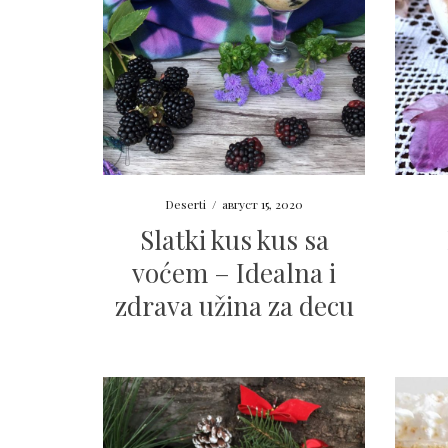
Deserti
/
август 15, 2020
Slatki kus kus sa
voćem – Idealna i
zdrava užina za decu