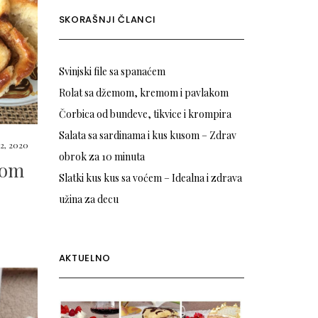
SKORAŠNJI ČLANCI
Svinjski file sa spanaćem
Rolat sa džemom, kremom i pavlakom
Čorbica od bundeve, tikvice i krompira
Salata sa sardinama i kus kusom – Zdrav
2, 2020
obrok za 10 minuta
tom
Slatki kus kus sa voćem – Idealna i zdrava
užina za decu
AKTUELNO