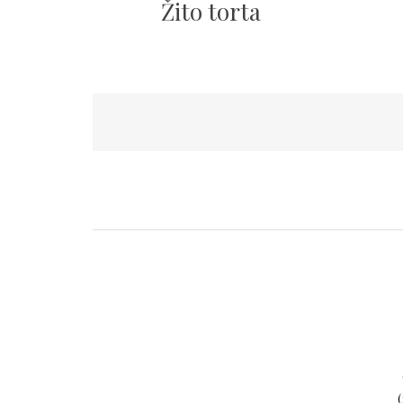
Žito torta
Пагинација
чланака
(