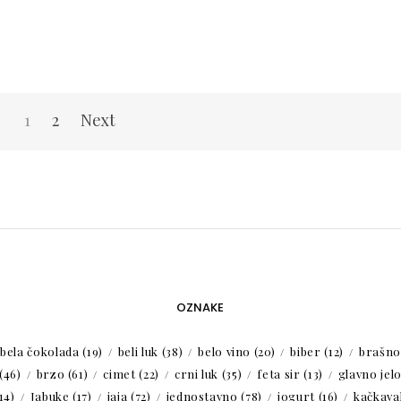
1
2
Next
OZNAKE
bela čokolada
(19)
beli luk
(38)
belo vino
(20)
biber
(12)
brašno
(46)
brzo
(61)
cimet
(22)
crni luk
(35)
feta sir
(13)
glavno jel
14)
Jabuke
(17)
jaja
(72)
jednostavno
(78)
jogurt
(16)
kačkaval