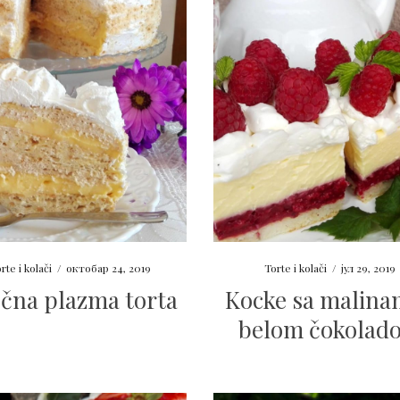
rte i kolači
/
октобар 24, 2019
Torte i kolači
/
јул 29, 2019
čna plazma torta
Kocke sa malina
belom čokolad