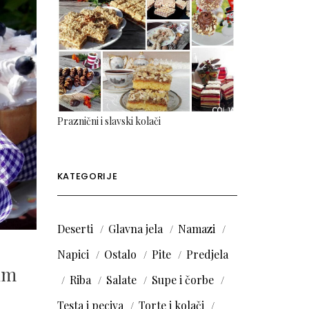
Praznični i slavski kolači
KATEGORIJE
Deserti
Glavna jela
Namazi
Napici
Ostalo
Pite
Predjela
nim
Riba
Salate
Supe i čorbe
Testa i peciva
Torte i kolači