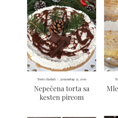
Torte i kolači
/
децембар 31, 2019
To
Nepečena torta sa
Mle
kesten pireom