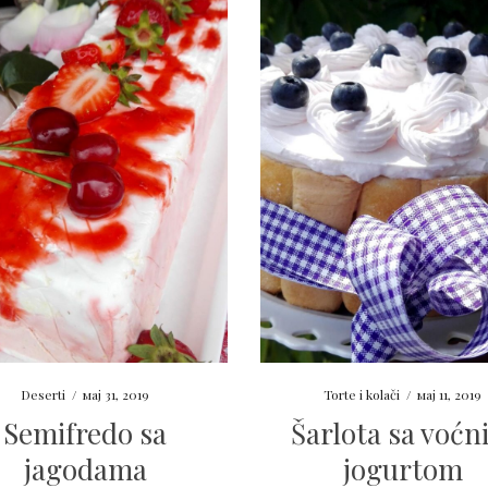
Deserti
/
мај 31, 2019
Torte i kolači
/
мај 11, 2019
Semifredo sa
Šarlota sa voć
jagodama
jogurtom