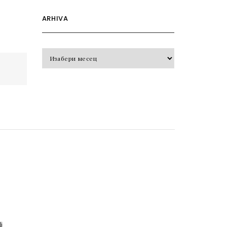
ARHIVA
Arhiva
o
j