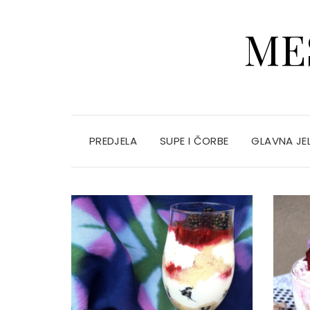
ME
PREDJELA
SUPE I ČORBE
GLAVNA JE