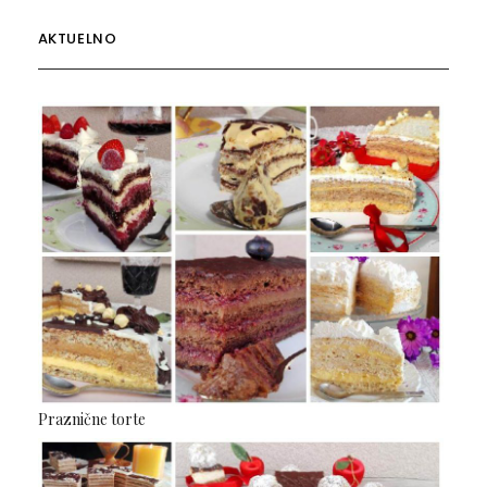
AKTUELNO
Praznične torte