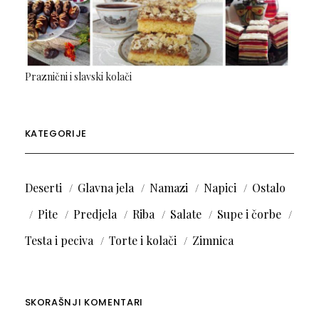
Praznični i slavski kolači
KATEGORIJE
Deserti
Glavna jela
Namazi
Napici
Ostalo
Pite
Predjela
Riba
Salate
Supe i čorbe
Testa i peciva
Torte i kolači
Zimnica
SKORAŠNJI KOMENTARI