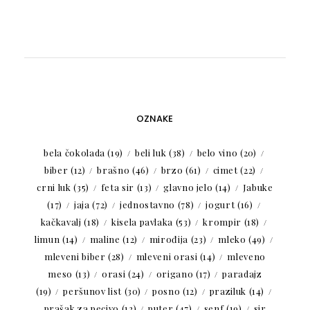
OZNAKE
bela čokolada
(19)
beli luk
(38)
belo vino
(20)
biber
(12)
brašno
(46)
brzo
(61)
cimet
(22)
crni luk
(35)
feta sir
(13)
glavno jelo
(14)
Jabuke
(17)
jaja
(72)
jednostavno
(78)
jogurt
(16)
kačkavalj
(18)
kisela pavlaka
(53)
krompir
(18)
limun
(14)
maline
(12)
mirođija
(23)
mleko
(49)
mleveni biber
(28)
mleveni orasi
(14)
mleveno
meso
(13)
orasi
(24)
origano
(17)
paradajz
(19)
peršunov list
(30)
posno
(12)
praziluk
(14)
prašak za pecivo
(12)
puter
(47)
senf
(19)
sir