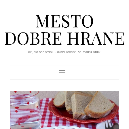
MESTO
DOBRE HRANE
Pažljivo odabrani, ukusni recepti za svaku priliku
Toggle Navigation