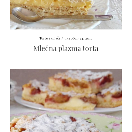
Torte i kolači
/
октобар 24, 2019
Mlečna plazma torta