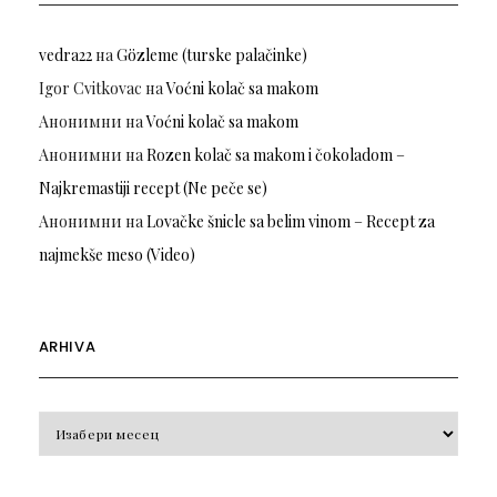
vedra22
на
Gözleme (turske palačinke)
Igor Cvitkovac
на
Voćni kolač sa makom
Анонимни
на
Voćni kolač sa makom
Анонимни
на
Rozen kolač sa makom i čokoladom –
Najkremastiji recept (Ne peče se)
Анонимни
на
Lovačke šnicle sa belim vinom – Recept za
najmekše meso (Video)
ARHIVA
Arhiva