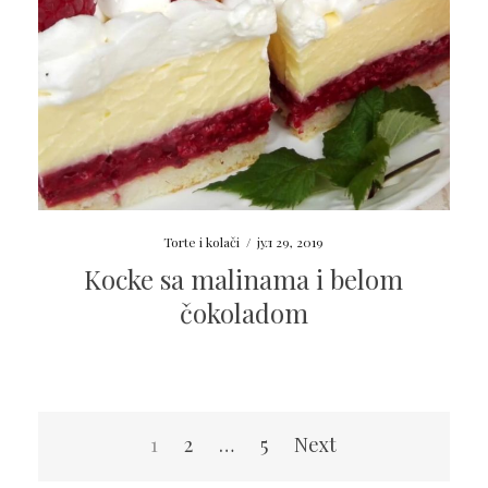
Torte i kolači
/
јул 29, 2019
Kocke sa malinama i belom
čokoladom
Пагинација
1
2
…
5
Next
чланака