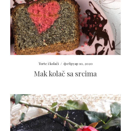
Torte i kolači
/
фебруар 10, 2020
Mak kolač sa srcima