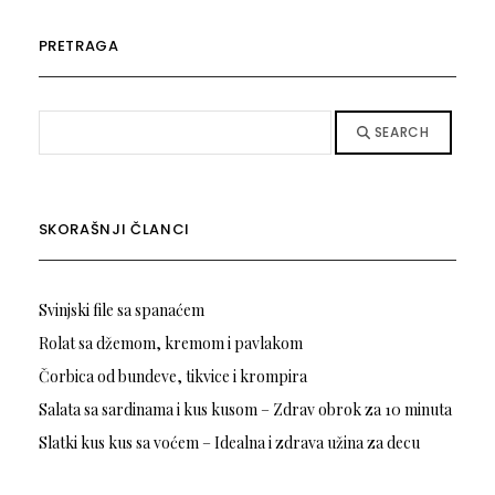
PRETRAGA
SEARCH
SKORAŠNJI ČLANCI
Svinjski file sa spanaćem
Rolat sa džemom, kremom i pavlakom
Čorbica od bundeve, tikvice i krompira
Salata sa sardinama i kus kusom – Zdrav obrok za 10 minuta
Slatki kus kus sa voćem – Idealna i zdrava užina za decu