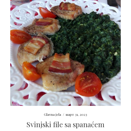
Glavna jela
/
март 31, 2023
Svinjski file sa spanaćem