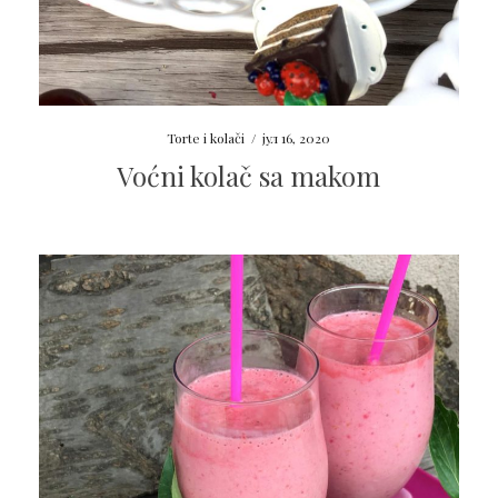
Torte i kolači
/
јул 16, 2020
Voćni kolač sa makom