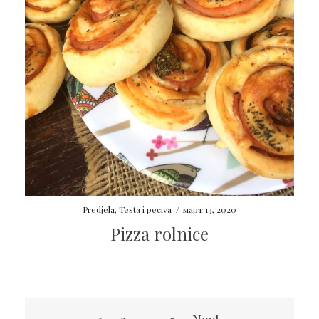
Predjela
,
Testa i peciva
/
март 13, 2020
Pizza rolnice
Пагинација