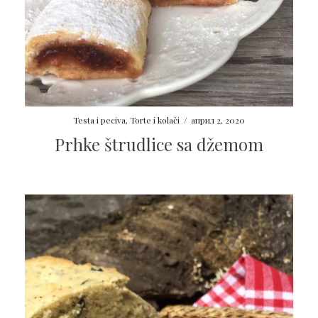
Testa i peciva
,
Torte i kolači
/
април 2, 2020
Prhke štrudlice sa džemom