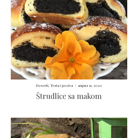
Deserti
,
Testa i peciva
/
април 11, 2020
Štrudlice sa makom