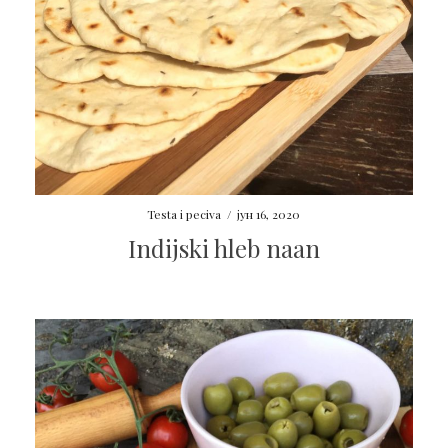
Testa i peciva
/
јун 16, 2020
Indijski hleb naan