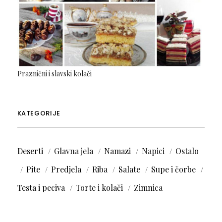
Praznični i slavski kolači
KATEGORIJE
Deserti
Glavna jela
Namazi
Napici
Ostalo
Pite
Predjela
Riba
Salate
Supe i čorbe
Testa i peciva
Torte i kolači
Zimnica