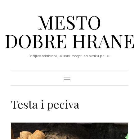
MESTO
DOBRE HRANE
Pažljivo odabrani, ukusni recepti za svaku priliku
Toggle Navigation
Testa i peciva