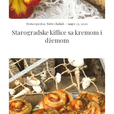
Testa i peciva
,
Torte i kolači
/
март 23, 2020
Starogradske kiflice sa kremom i
džemom