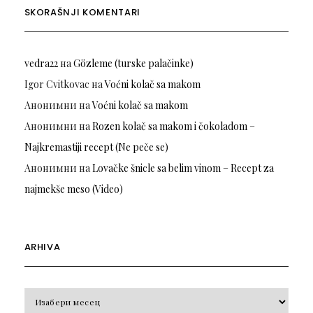
SKORAŠNJI KOMENTARI
vedra22
на
Gözleme (turske palačinke)
Igor Cvitkovac
на
Voćni kolač sa makom
Анонимни
на
Voćni kolač sa makom
Анонимни
на
Rozen kolač sa makom i čokoladom –
Najkremastiji recept (Ne peče se)
Анонимни
на
Lovačke šnicle sa belim vinom – Recept za
najmekše meso (Video)
ARHIVA
Arhiva