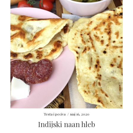
Testa i peciva
/
мај 16, 2020
Indijski naan hleb