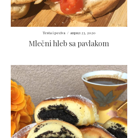
Testa i peciva
/
април 23, 2020
Mlečni hleb sa pavlakom