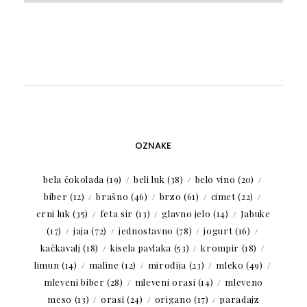
OZNAKE
bela čokolada
(19)
beli luk
(38)
belo vino
(20)
biber
(12)
brašno
(46)
brzo
(61)
cimet
(22)
crni luk
(35)
feta sir
(13)
glavno jelo
(14)
Jabuke
(17)
jaja
(72)
jednostavno
(78)
jogurt
(16)
kačkavalj
(18)
kisela pavlaka
(53)
krompir
(18)
limun
(14)
maline
(12)
mirođija
(23)
mleko
(49)
mleveni biber
(28)
mleveni orasi
(14)
mleveno
meso
(13)
orasi
(24)
origano
(17)
paradajz