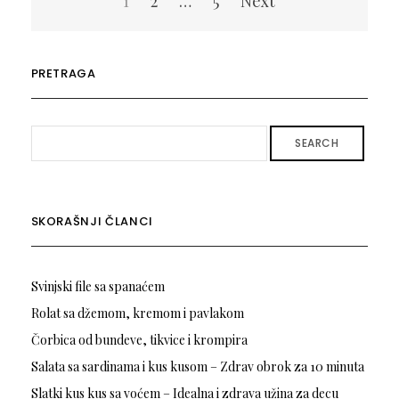
1
2
…
5
Next
чланака
PRETRAGA
SEARCH
SKORAŠNJI ČLANCI
Svinjski file sa spanaćem
Rolat sa džemom, kremom i pavlakom
Čorbica od bundeve, tikvice i krompira
Salata sa sardinama i kus kusom – Zdrav obrok za 10 minuta
Slatki kus kus sa voćem – Idealna i zdrava užina za decu