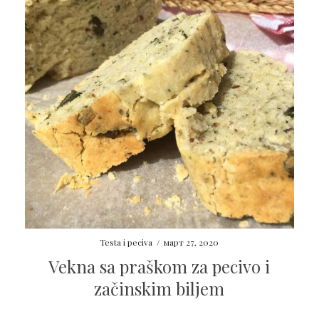
Testa i peciva
/
март 27, 2020
Vekna sa praškom za pecivo i
začinskim biljem