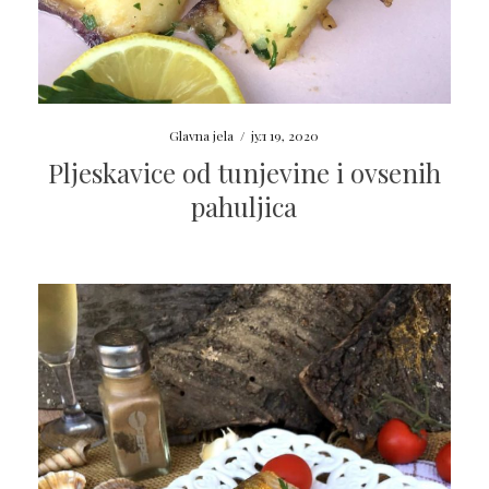
Glavna jela
/
јул 19, 2020
Pljeskavice od tunjevine i ovsenih
pahuljica