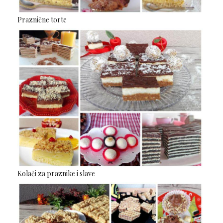
Praznične torte
Kolači za praznike i slave