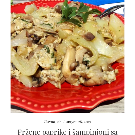
Glavna jela
/
август 28, 2019
Pržene paprike i šampinjoni sa