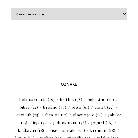
Arhiva
OZNAKE
bela čokolada
(19)
beli luk
(38)
belo vino
(20)
biber
(12)
brašno
(46)
brzo
(61)
cimet
(22)
crni luk
(35)
feta sir
(13)
glavno jelo
(14)
Jabuke
(17)
jaja
(72)
jednostavno
(78)
jogurt
(16)
kačkavalj
(18)
kisela pavlaka
(53)
krompir
(18)
limun
(14)
maline
(12)
mirođija
(23)
mleko
(49)