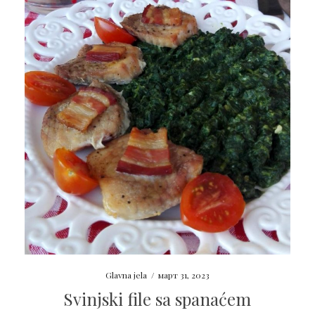
Glavna jela
/
март 31, 2023
Svinjski file sa spanaćem