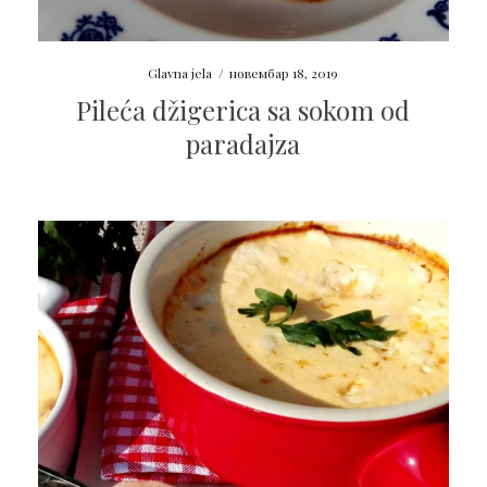
Glavna jela
/
новембар 18, 2019
Pileća džigerica sa sokom od
paradajza