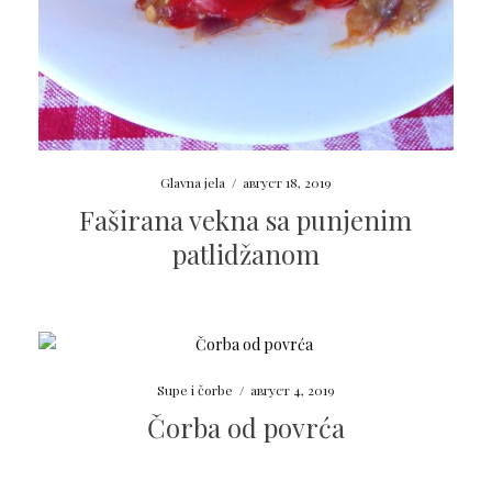
Glavna jela
/
август 18, 2019
Faširana vekna sa punjenim
patlidžanom
Supe i čorbe
/
август 4, 2019
Čorba od povrća