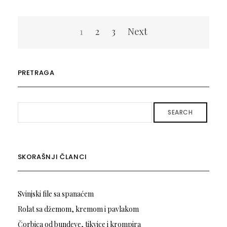
Пагинација
1
2
3
Next
чланака
PRETRAGA
SEARCH
SKORAŠNJI ČLANCI
Svinjski file sa spanaćem
Rolat sa džemom, kremom i pavlakom
Čorbica od bundeve, tikvice i krompira