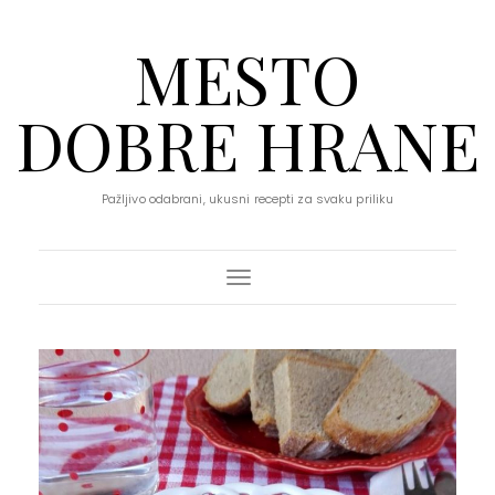
MESTO
DOBRE HRANE
Pažljivo odabrani, ukusni recepti za svaku priliku
Toggle Navigation