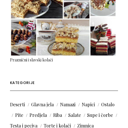
Praznični i slavski kolači
KATEGORIJE
Deserti
Glavna jela
Namazi
Napici
Ostalo
Pite
Predjela
Riba
Salate
Supe i čorbe
Testa i peciva
Torte i kolači
Zimnica