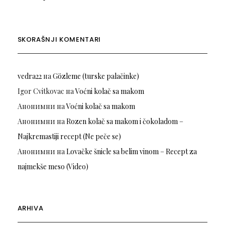
SKORAŠNJI KOMENTARI
vedra22
на
Gözleme (turske palačinke)
Igor Cvitkovac
на
Voćni kolač sa makom
Анонимни
на
Voćni kolač sa makom
Анонимни
на
Rozen kolač sa makom i čokoladom –
Najkremastiji recept (Ne peče se)
Анонимни
на
Lovačke šnicle sa belim vinom – Recept za
najmekše meso (Video)
ARHIVA