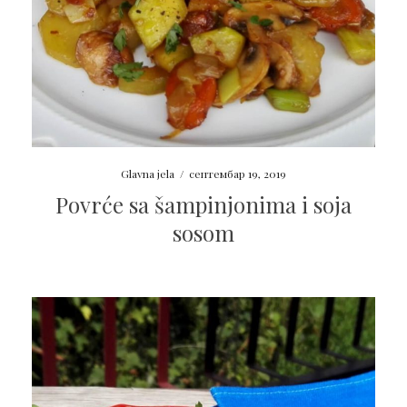
Glavna jela
/
септембар 19, 2019
Povrće sa šampinjonima i soja
sosom