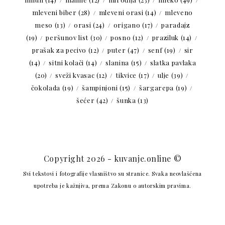
mleveni biber
(28)
mleveni orasi
(14)
mleveno
meso
(13)
orasi
(24)
origano
(17)
paradajz
(19)
peršunov list
(30)
posno
(12)
praziluk
(14)
prašak za pecivo
(12)
puter
(47)
senf
(19)
sir
(14)
sitni kolači
(14)
slanina
(15)
slatka pavlaka
(20)
sveži kvasac
(12)
tikvice
(17)
ulje
(39)
čokolada
(19)
šampinjoni
(15)
šargarepa
(19)
šećer
(42)
šunka
(13)
Copyright 2026 - kuvanje.online ©
Svi tekstovi i fotografije vlasništvo su stranice. Svaka neovlašćena
upotreba je kažnjiva, prema Zakonu o autorskim pravima.