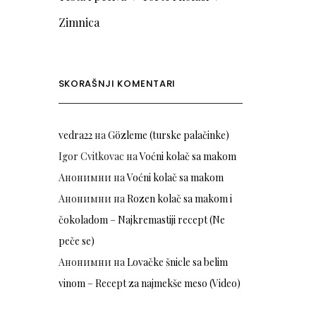
Zimnica
SKORAŠNJI KOMENTARI
vedra22
на
Gözleme (turske palačinke)
Igor Cvitkovac
на
Voćni kolač sa makom
Анонимни
на
Voćni kolač sa makom
Анонимни
на
Rozen kolač sa makom i
čokoladom – Najkremastiji recept (Ne
peče se)
Анонимни
на
Lovačke šnicle sa belim
vinom – Recept za najmekše meso (Video)