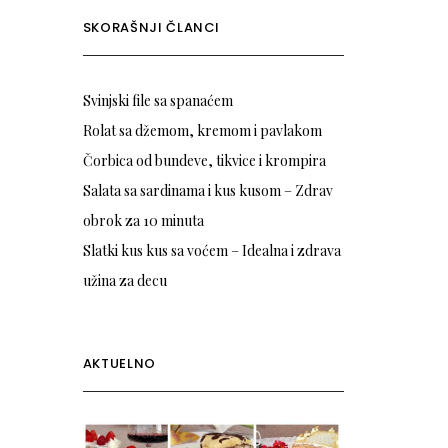
SKORAŠNJI ČLANCI
Svinjski file sa spanaćem
Rolat sa džemom, kremom i pavlakom
Čorbica od bundeve, tikvice i krompira
Salata sa sardinama i kus kusom – Zdrav
obrok za 10 minuta
Slatki kus kus sa voćem – Idealna i zdrava
užina za decu
AKTUELNO