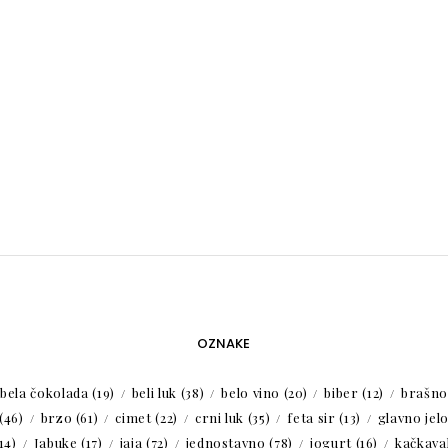
OZNAKE
bela čokolada
(19)
beli luk
(38)
belo vino
(20)
biber
(12)
brašno
(46)
brzo
(61)
cimet
(22)
crni luk
(35)
feta sir
(13)
glavno jel
14)
Jabuke
(17)
jaja
(72)
jednostavno
(78)
jogurt
(16)
kačkaval