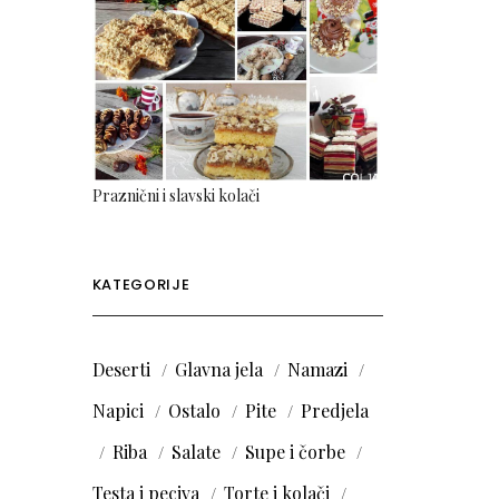
Praznični i slavski kolači
KATEGORIJE
Deserti
Glavna jela
Namazi
Napici
Ostalo
Pite
Predjela
Riba
Salate
Supe i čorbe
Testa i peciva
Torte i kolači