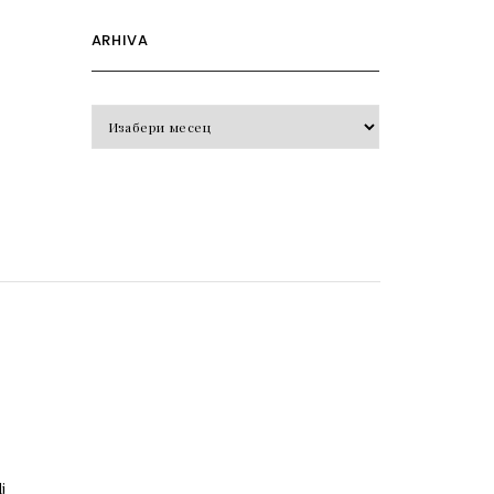
ARHIVA
Arhiva
o
j