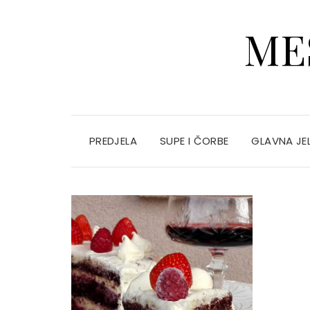
ME
PREDJELA
SUPE I ČORBE
GLAVNA JE