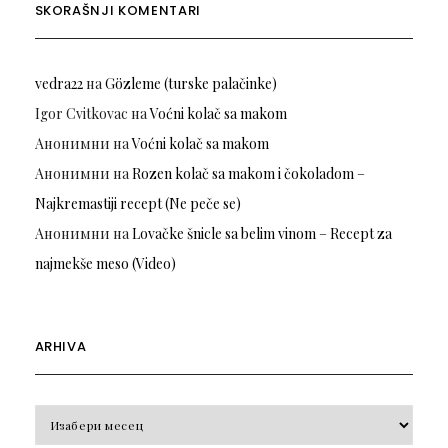
SKORAŠNJI KOMENTARI
vedra22
на
Gözleme (turske palačinke)
Igor Cvitkovac
на
Voćni kolač sa makom
Анонимни
на
Voćni kolač sa makom
Анонимни
на
Rozen kolač sa makom i čokoladom –
Najkremastiji recept (Ne peče se)
Анонимни
на
Lovačke šnicle sa belim vinom – Recept za
najmekše meso (Video)
ARHIVA
Arhiva