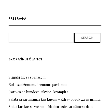
PRETRAGA
SEARCH
SKORAŠNJI ČLANCI
Svinjski file sa spanaćem
Rolat sa džemom, kremom i pavlakom
Čorbica od bundeve, tikvice i krompira
Salata sa sardinama i kus kusom – Zdrav obrok za 10 minuta
Slatki kus kus sa voćem – Idealna i zdrava užina za decu