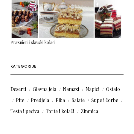
Praznični i slavski kolači
KATEGORIJE
Deserti
Glavna jela
Namazi
Napici
Ostalo
Pite
Predjela
Riba
Salate
Supe i čorbe
Testa i peciva
Torte i kolači
Zimnica