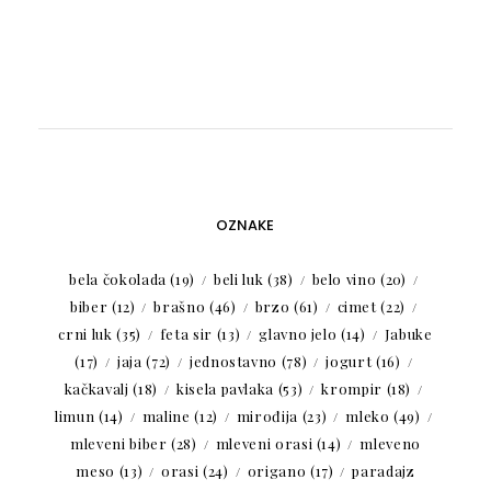
OZNAKE
bela čokolada
(19)
beli luk
(38)
belo vino
(20)
biber
(12)
brašno
(46)
brzo
(61)
cimet
(22)
crni luk
(35)
feta sir
(13)
glavno jelo
(14)
Jabuke
(17)
jaja
(72)
jednostavno
(78)
jogurt
(16)
kačkavalj
(18)
kisela pavlaka
(53)
krompir
(18)
limun
(14)
maline
(12)
mirođija
(23)
mleko
(49)
mleveni biber
(28)
mleveni orasi
(14)
mleveno
meso
(13)
orasi
(24)
origano
(17)
paradajz