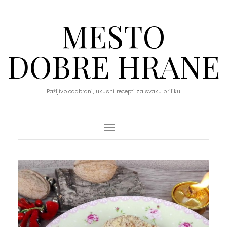
MESTO
DOBRE HRANE
Pažljivo odabrani, ukusni recepti za svaku priliku
Toggle Navigation