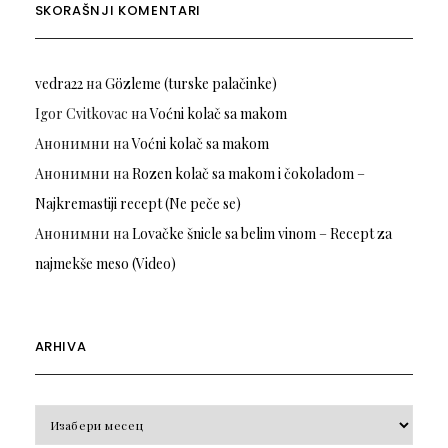
SKORAŠNJI KOMENTARI
vedra22
на
Gözleme (turske palačinke)
Igor Cvitkovac
на
Voćni kolač sa makom
Анонимни
на
Voćni kolač sa makom
Анонимни
на
Rozen kolač sa makom i čokoladom –
Najkremastiji recept (Ne peče se)
Анонимни
на
Lovačke šnicle sa belim vinom – Recept za
najmekše meso (Video)
ARHIVA
Arhiva