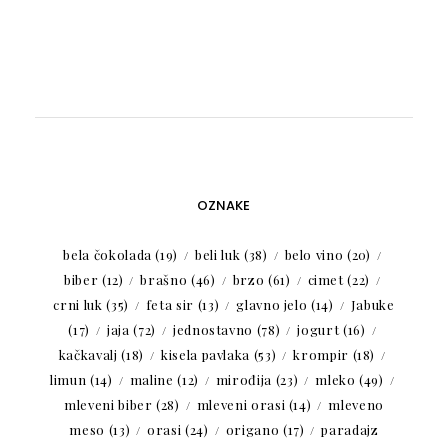
OZNAKE
bela čokolada
(19)
beli luk
(38)
belo vino
(20)
biber
(12)
brašno
(46)
brzo
(61)
cimet
(22)
crni luk
(35)
feta sir
(13)
glavno jelo
(14)
Jabuke
(17)
jaja
(72)
jednostavno
(78)
jogurt
(16)
kačkavalj
(18)
kisela pavlaka
(53)
krompir
(18)
limun
(14)
maline
(12)
mirođija
(23)
mleko
(49)
mleveni biber
(28)
mleveni orasi
(14)
mleveno
meso
(13)
orasi
(24)
origano
(17)
paradajz