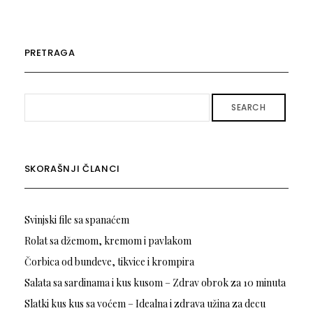
PRETRAGA
SEARCH
SKORAŠNJI ČLANCI
Svinjski file sa spanaćem
Rolat sa džemom, kremom i pavlakom
Čorbica od bundeve, tikvice i krompira
Salata sa sardinama i kus kusom – Zdrav obrok za 10 minuta
Slatki kus kus sa voćem – Idealna i zdrava užina za decu