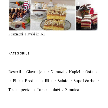
Praznični i slavski kolači
KATEGORIJE
Deserti
Glavna jela
Namazi
Napici
Ostalo
Pite
Predjela
Riba
Salate
Supe i čorbe
Testa i peciva
Torte i kolači
Zimnica