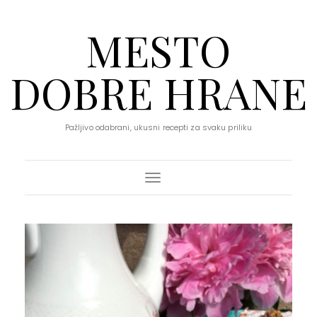
MESTO
DOBRE HRANE
Pažljivo odabrani, ukusni recepti za svaku priliku
Toggle Navigation