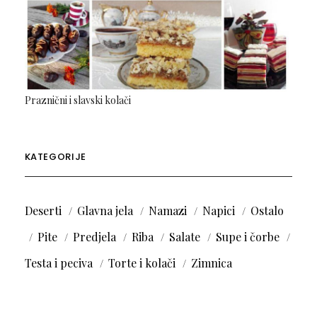
Praznični i slavski kolači
KATEGORIJE
Deserti
Glavna jela
Namazi
Napici
Ostalo
Pite
Predjela
Riba
Salate
Supe i čorbe
Testa i peciva
Torte i kolači
Zimnica