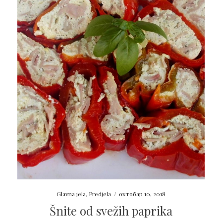
Glavna jela
,
Predjela
/
октобар 10, 2018
Šnite od svežih paprika