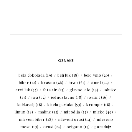
OZNAKE
bela čokolada
(19)
beli luk
(38)
belo vino
(20)
biber
(12)
brašno
(46)
brzo
(61)
cimet
(22)
crni luk
(35)
feta sir
(13)
glavno jelo
(14)
Jabuke
(17)
jaja
(72)
jednostavno
(78)
jogurt
(16)
kačkavalj
(18)
kisela pavlaka
(53)
krompir
(18)
limun
(14)
maline
(12)
mirođija
(23)
mleko
(49)
mleveni biber
(28)
mleveni orasi
(14)
mleveno
meso
(13)
orasi
(24)
origano
(17)
paradajz