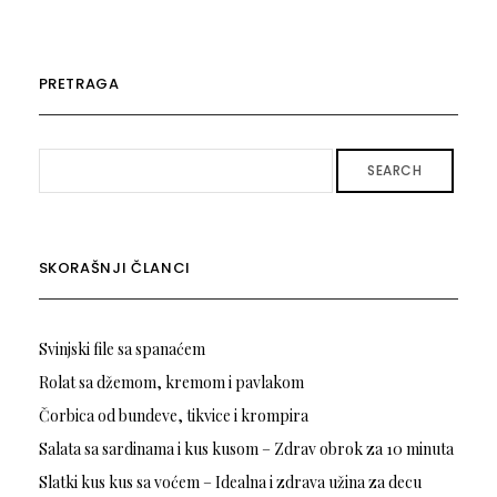
PRETRAGA
SEARCH
SKORAŠNJI ČLANCI
Svinjski file sa spanaćem
Rolat sa džemom, kremom i pavlakom
Čorbica od bundeve, tikvice i krompira
Salata sa sardinama i kus kusom – Zdrav obrok za 10 minuta
Slatki kus kus sa voćem – Idealna i zdrava užina za decu