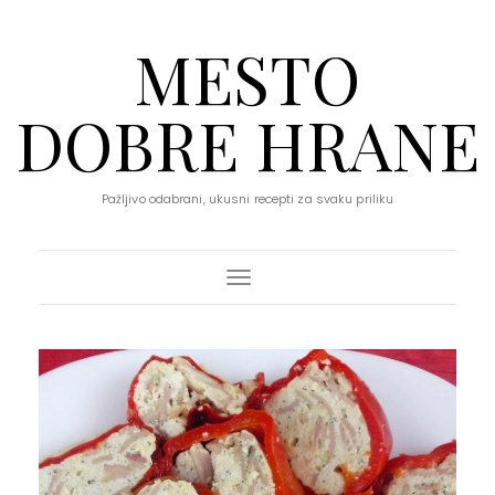
MESTO
DOBRE HRANE
Pažljivo odabrani, ukusni recepti za svaku priliku
Toggle Navigation