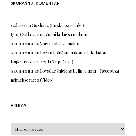
SKORAŠNJI KOMENTARI
vedra22
на
Gözleme (turske palačinke)
Igor Cvitkovac
на
Voćni kolač sa makom
Анонимни
на
Voćni kolač sa makom
Анонимни
на
Rozen kolač sa makom i čokoladom –
Najkremastiji recept (Ne peče se)
Анонимни
на
Lovačke šnicle sa belim vinom – Recept za
najmekše meso (Video)
ARHIVA
Arhiva