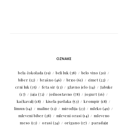
OZNAKE
bela čokolada
(19)
beli luk
(38)
belo vino
(20)
biber
(12)
brašno
(46)
brzo
(61)
cimet
(22)
crni luk
(35)
feta sir
(13)
glavno jelo
(14)
Jabuke
(17)
jaja
(72)
jednostavno
(78)
jogurt
(16)
kačkavalj
(18)
kisela pavlaka
(53)
krompir
(18)
limun
(14)
maline
(12)
mirođija
(23)
mleko
(49)
mleveni biber
(28)
mleveni orasi
(14)
mleveno
meso
(13)
orasi
(24)
origano
(17)
paradajz