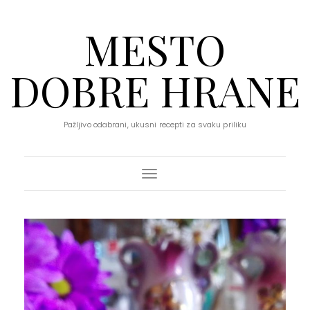
MESTO
DOBRE HRANE
Pažljivo odabrani, ukusni recepti za svaku priliku
Toggle Navigation