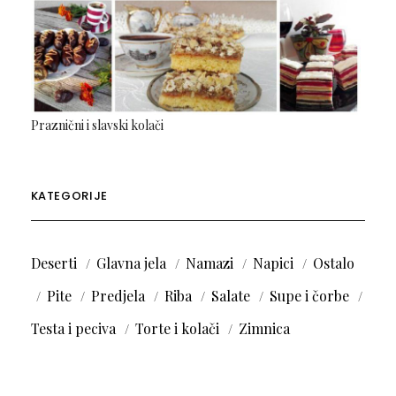
Praznični i slavski kolači
KATEGORIJE
Deserti
Glavna jela
Namazi
Napici
Ostalo
Pite
Predjela
Riba
Salate
Supe i čorbe
Testa i peciva
Torte i kolači
Zimnica