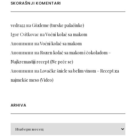
SKORAŠNJI KOMENTARI
vedra22
на
Gözleme (turske palačinke)
Igor Cvitkovac
на
Voćni kolač sa makom
Анонимни
на
Voćni kolač sa makom
Анонимни
на
Rozen kolač sa makom i čokoladom –
Najkremastiji recept (Ne peče se)
Анонимни
на
Lovačke šnicle sa belim vinom – Recept za
najmekše meso (Video)
ARHIVA
Arhiva