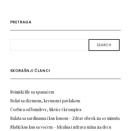
PRETRAGA
SEARCH
SKORAŠNJI ČLANCI
Svinjski file sa spanaćem
Rolat sa džemom, kremom i pavlakom
Čorbica od bundeve, tikvice i krompira
Salata sa sardinama i kus kusom – Zdrav obrok za 10 minuta
Slatki kus kus sa voćem – Idealna i zdrava užina za decu