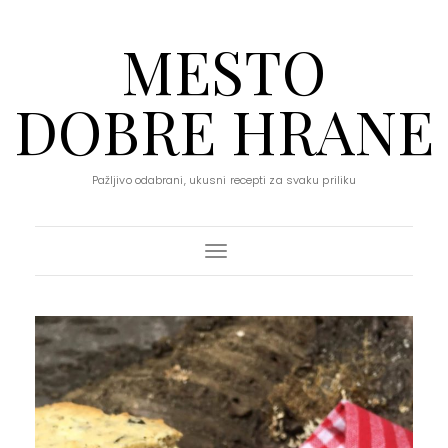
MESTO
DOBRE HRANE
Pažljivo odabrani, ukusni recepti za svaku priliku
Toggle Navigation