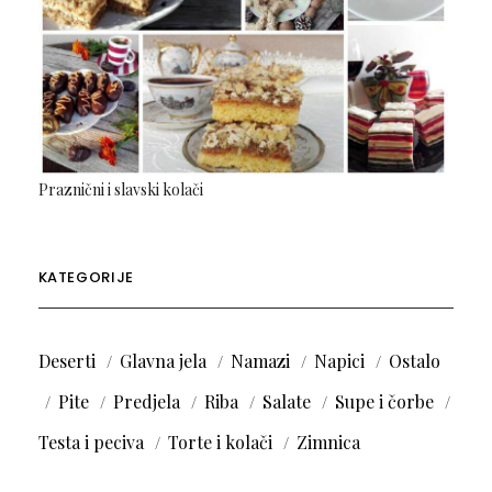
Praznični i slavski kolači
KATEGORIJE
Deserti
Glavna jela
Namazi
Napici
Ostalo
Pite
Predjela
Riba
Salate
Supe i čorbe
Testa i peciva
Torte i kolači
Zimnica