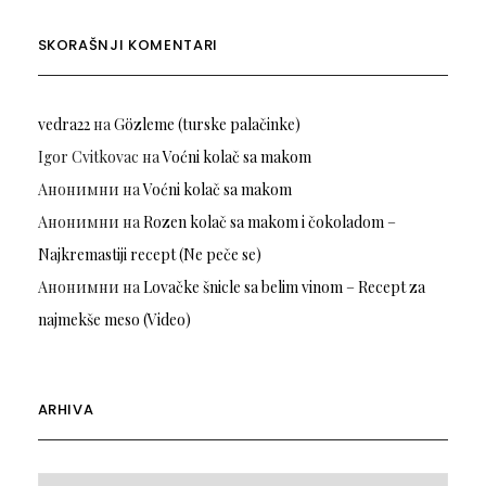
SKORAŠNJI KOMENTARI
vedra22
на
Gözleme (turske palačinke)
Igor Cvitkovac
на
Voćni kolač sa makom
Анонимни
на
Voćni kolač sa makom
Анонимни
на
Rozen kolač sa makom i čokoladom –
Najkremastiji recept (Ne peče se)
Анонимни
на
Lovačke šnicle sa belim vinom – Recept za
najmekše meso (Video)
ARHIVA
Arhiva