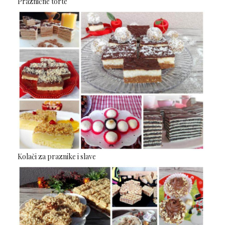
Praznične torte
Kolači za praznike i slave