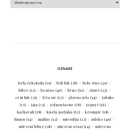
OZNAKE
bela čokolada
(19)
beli luk
(38)
belo vino
(20)
biber
(12)
brašno
(46)
brzo
(61)
cimet
(22)
crni luk
(35)
feta sir
(13)
glavno jelo
(14)
Jabuke
(17)
jaja
(72)
jednostavno
(78)
jogurt
(16)
kačkavalj
(18)
kisela pavlaka
(53)
krompir
(18)
limun
(14)
maline
(12)
mirođija
(23)
mleko
(49)
mleveni biber
(28)
mleveni orasi
(14)
mleveno