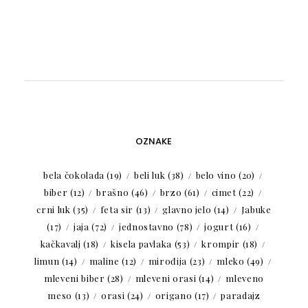
OZNAKE
bela čokolada
(19)
beli luk
(38)
belo vino
(20)
biber
(12)
brašno
(46)
brzo
(61)
cimet
(22)
crni luk
(35)
feta sir
(13)
glavno jelo
(14)
Jabuke
(17)
jaja
(72)
jednostavno
(78)
jogurt
(16)
kačkavalj
(18)
kisela pavlaka
(53)
krompir
(18)
limun
(14)
maline
(12)
mirođija
(23)
mleko
(49)
mleveni biber
(28)
mleveni orasi
(14)
mleveno
meso
(13)
orasi
(24)
origano
(17)
paradajz