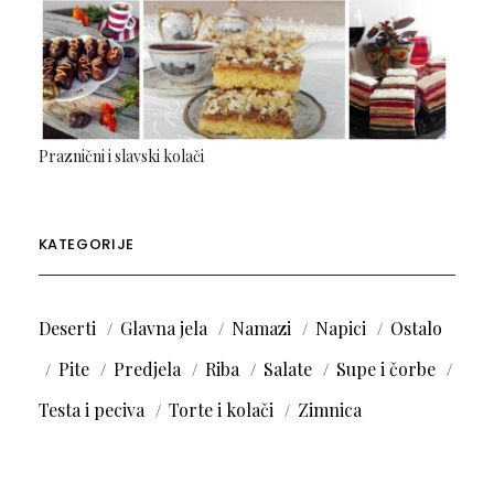
Praznični i slavski kolači
KATEGORIJE
Deserti
Glavna jela
Namazi
Napici
Ostalo
Pite
Predjela
Riba
Salate
Supe i čorbe
Testa i peciva
Torte i kolači
Zimnica