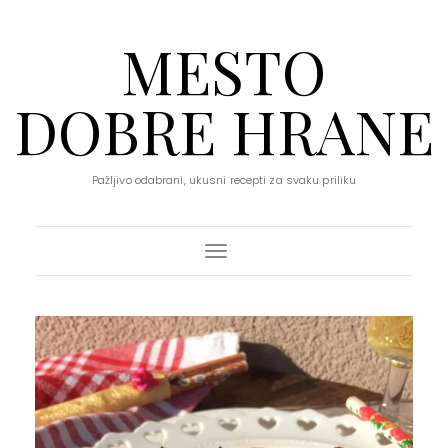
MESTO
DOBRE HRANE
Pažljivo odabrani, ukusni recepti za svaku priliku
Toggle Navigation