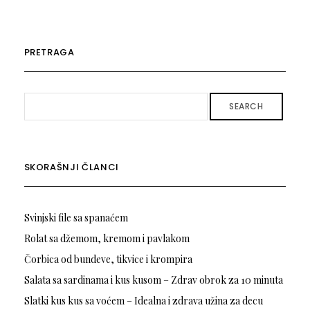
PRETRAGA
SEARCH
SKORAŠNJI ČLANCI
Svinjski file sa spanaćem
Rolat sa džemom, kremom i pavlakom
Čorbica od bundeve, tikvice i krompira
Salata sa sardinama i kus kusom – Zdrav obrok za 10 minuta
Slatki kus kus sa voćem – Idealna i zdrava užina za decu