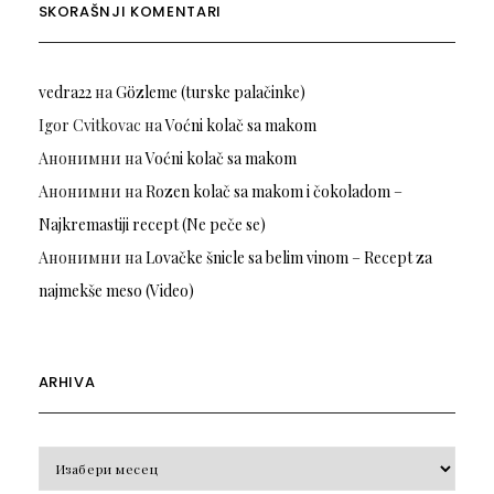
SKORAŠNJI KOMENTARI
vedra22
на
Gözleme (turske palačinke)
Igor Cvitkovac
на
Voćni kolač sa makom
Анонимни
на
Voćni kolač sa makom
Анонимни
на
Rozen kolač sa makom i čokoladom –
Najkremastiji recept (Ne peče se)
Анонимни
на
Lovačke šnicle sa belim vinom – Recept za
najmekše meso (Video)
ARHIVA
Arhiva