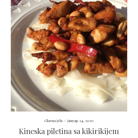
Glavna jela
/
јануар 24, 2020
Kineska piletina sa kikirikijem