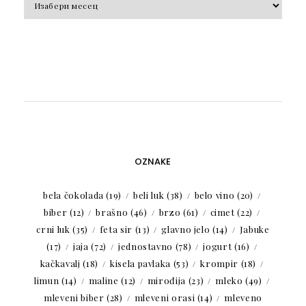
OZNAKE
bela čokolada
(19)
beli luk
(38)
belo vino
(20)
biber
(12)
brašno
(46)
brzo
(61)
cimet
(22)
crni luk
(35)
feta sir
(13)
glavno jelo
(14)
Jabuke
(17)
jaja
(72)
jednostavno
(78)
jogurt
(16)
kačkavalj
(18)
kisela pavlaka
(53)
krompir
(18)
limun
(14)
maline
(12)
mirođija
(23)
mleko
(49)
mleveni biber
(28)
mleveni orasi
(14)
mleveno