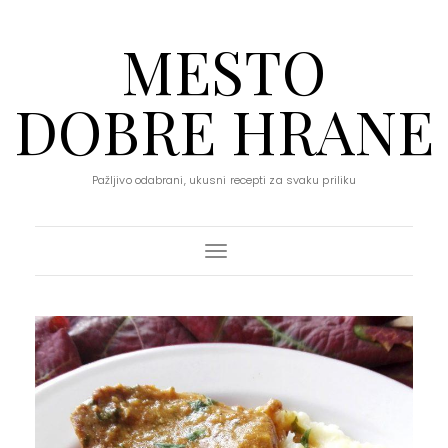
MESTO
DOBRE HRANE
Pažljivo odabrani, ukusni recepti za svaku priliku
Toggle Navigation