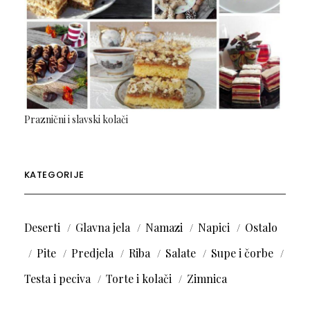
Praznični i slavski kolači
KATEGORIJE
Deserti
Glavna jela
Namazi
Napici
Ostalo
Pite
Predjela
Riba
Salate
Supe i čorbe
Testa i peciva
Torte i kolači
Zimnica