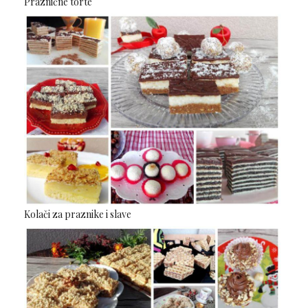
Praznične torte
Kolači za praznike i slave