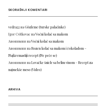
SKORAŠNJI KOMENTARI
vedra22
на
Gözleme (turske palačinke)
Igor Cvitkovac
на
Voćni kolač sa makom
Анонимни
на
Voćni kolač sa makom
Анонимни
на
Rozen kolač sa makom i čokoladom –
Najkremastiji recept (Ne peče se)
Анонимни
на
Lovačke šnicle sa belim vinom – Recept za
najmekše meso (Video)
ARHIVA
Arhiva