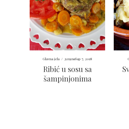
Glavna jela
/
децембар 7, 2018
G
Ribić u sosu sa
S
šampinjonima