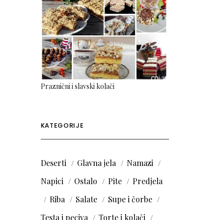
Praznični i slavski kolači
KATEGORIJE
Deserti
Glavna jela
Namazi
Napici
Ostalo
Pite
Predjela
Riba
Salate
Supe i čorbe
Testa i peciva
Torte i kolači