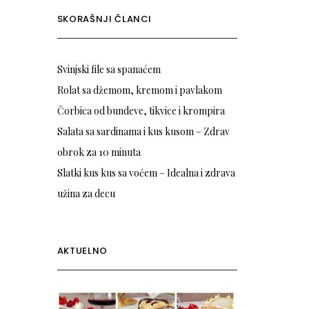
SKORAŠNJI ČLANCI
Svinjski file sa spanaćem
Rolat sa džemom, kremom i pavlakom
Čorbica od bundeve, tikvice i krompira
Salata sa sardinama i kus kusom – Zdrav
obrok za 10 minuta
Slatki kus kus sa voćem – Idealna i zdrava
užina za decu
AKTUELNO