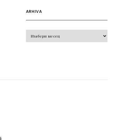
ARHIVA
Arhiva
o
j