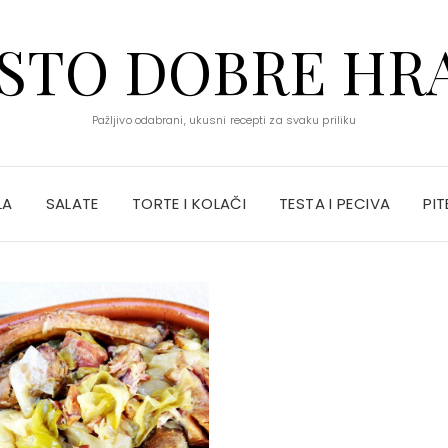
STO DOBRE HR
Pažljivo odabrani, ukusni recepti za svaku priliku
LA
SALATE
TORTE I KOLAČI
TESTA I PECIVA
PIT