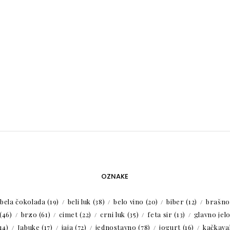
OZNAKE
bela čokolada
(19)
beli luk
(38)
belo vino
(20)
biber
(12)
brašno
(46)
brzo
(61)
cimet
(22)
crni luk
(35)
feta sir
(13)
glavno jel
14)
Jabuke
(17)
jaja
(72)
jednostavno
(78)
jogurt
(16)
kačkaval