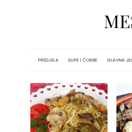
ME
PREDJELA
SUPE I ČORBE
GLAVNA JE