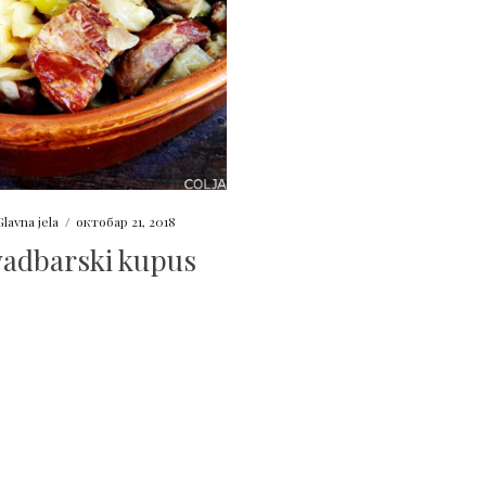
lavna jela
/
октобар 21, 2018
vadbarski kupus