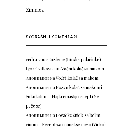
Zimnica
SKORAŠNJI KOMENTARI
vedra22
на
Gözleme (turske palačinke)
Igor Cvitkovac
на
Voćni kolač sa makom
Анонимни
на
Voćni kolač sa makom
Анонимни
на
Rozen kolač sa makom i
čokoladom – Najkremastiji recept (Ne
peče se)
Анонимни
на
Lovačke šnicle sa belim
vinom – Recept za najmekše meso (Video)