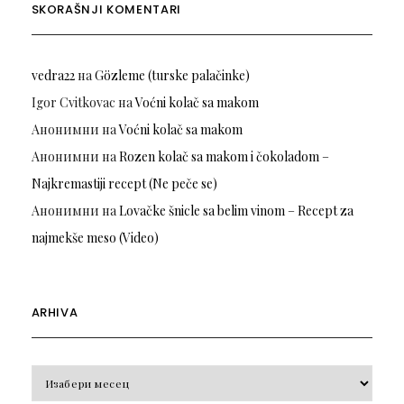
SKORAŠNJI KOMENTARI
vedra22
на
Gözleme (turske palačinke)
Igor Cvitkovac
на
Voćni kolač sa makom
Анонимни
на
Voćni kolač sa makom
Анонимни
на
Rozen kolač sa makom i čokoladom –
Najkremastiji recept (Ne peče se)
Анонимни
на
Lovačke šnicle sa belim vinom – Recept za
najmekše meso (Video)
ARHIVA
Arhiva