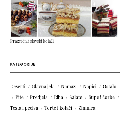
Praznični i slavski kolači
KATEGORIJE
Deserti
Glavna jela
Namazi
Napici
Ostalo
Pite
Predjela
Riba
Salate
Supe i čorbe
Testa i peciva
Torte i kolači
Zimnica