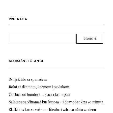
PRETRAGA
SEARCH
SKORAŠNJI ČLANCI
Svinjski file sa spanaćem
Rolat sa džemom, kremom i pavlakom
Čorbica od bundeve, tikvice i krompira
Salata sa sardinama i kus kusom – Zdrav obrok za 10 minuta
Slatki kus kus sa voćem – Idealna i zdrava užina za decu