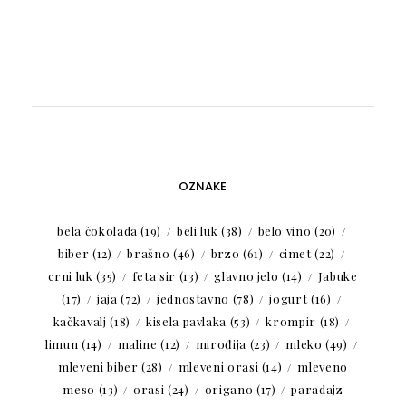
OZNAKE
bela čokolada
(19)
beli luk
(38)
belo vino
(20)
biber
(12)
brašno
(46)
brzo
(61)
cimet
(22)
crni luk
(35)
feta sir
(13)
glavno jelo
(14)
Jabuke
(17)
jaja
(72)
jednostavno
(78)
jogurt
(16)
kačkavalj
(18)
kisela pavlaka
(53)
krompir
(18)
limun
(14)
maline
(12)
mirođija
(23)
mleko
(49)
mleveni biber
(28)
mleveni orasi
(14)
mleveno
meso
(13)
orasi
(24)
origano
(17)
paradajz