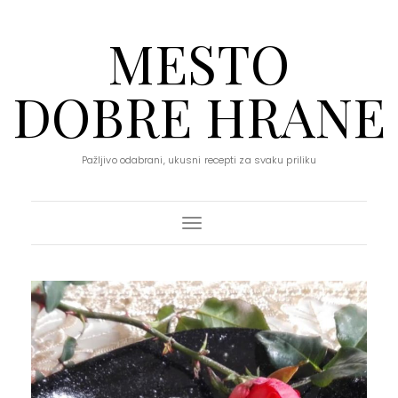
MESTO
DOBRE HRANE
Pažljivo odabrani, ukusni recepti za svaku priliku
Toggle Navigation