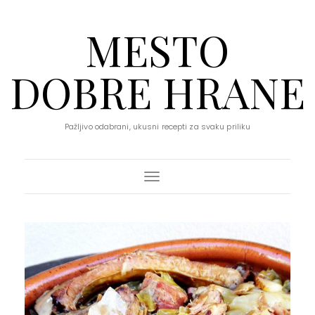
MESTO
DOBRE HRANE
Pažljivo odabrani, ukusni recepti za svaku priliku
Toggle Navigation