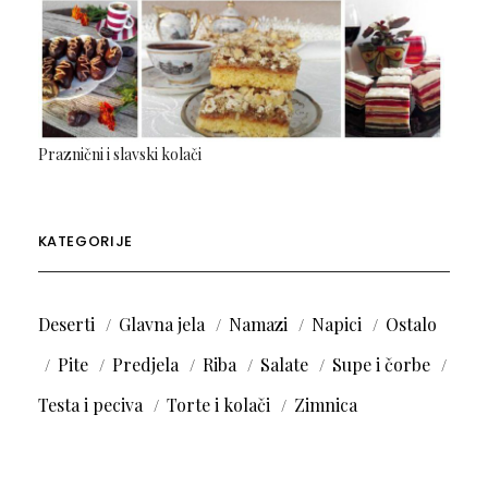
Praznični i slavski kolači
KATEGORIJE
Deserti
Glavna jela
Namazi
Napici
Ostalo
Pite
Predjela
Riba
Salate
Supe i čorbe
Testa i peciva
Torte i kolači
Zimnica