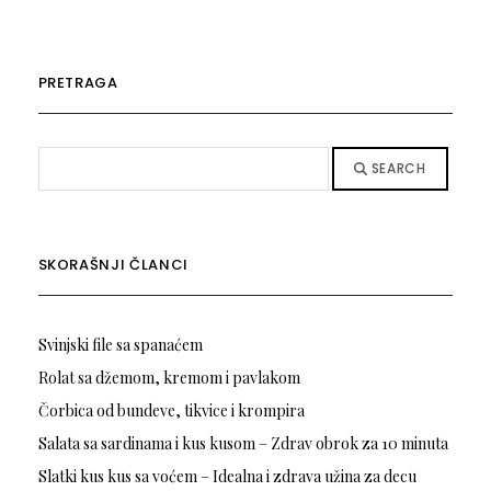
PRETRAGA
SEARCH
SKORAŠNJI ČLANCI
Svinjski file sa spanaćem
Rolat sa džemom, kremom i pavlakom
Čorbica od bundeve, tikvice i krompira
Salata sa sardinama i kus kusom – Zdrav obrok za 10 minuta
Slatki kus kus sa voćem – Idealna i zdrava užina za decu