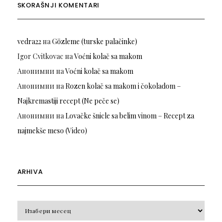
SKORAŠNJI KOMENTARI
vedra22
на
Gözleme (turske palačinke)
Igor Cvitkovac
на
Voćni kolač sa makom
Анонимни
на
Voćni kolač sa makom
Анонимни
на
Rozen kolač sa makom i čokoladom –
Najkremastiji recept (Ne peče se)
Анонимни
на
Lovačke šnicle sa belim vinom – Recept za
najmekše meso (Video)
ARHIVA
Arhiva