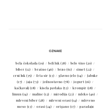
OZNAKE
bela čokolada
(19)
beli luk
(38)
belo vino
(20)
biber
(12)
brašno
(46)
brzo
(61)
cimet
(22)
crni luk
(35)
feta sir
(13)
glavno jelo
(14)
Jabuke
(17)
jaja
(72)
jednostavno
(78)
jogurt
(16)
kačkavalj
(18)
kisela pavlaka
(53)
krompir
(18)
limun
(14)
maline
(12)
mirođija
(23)
mleko
(49)
mleveni biber
(28)
mleveni orasi
(14)
mleveno
meso
(13)
orasi
(24)
origano
(17)
paradajz