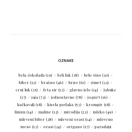
OZNAKE
bela čokolada
(19)
beli luk
(38)
belo vino
(20)
biber
(12)
brašno
(46)
brzo
(61)
cimet
(22)
crni luk
(35)
feta sir
(13)
glavno jelo
(14)
Jabuke
(17)
jaja
(72)
jednostavno
(78)
jogurt
(16)
kačkavalj
(18)
kisela pavlaka
(53)
krompir
(18)
limun
(14)
maline
(12)
mirođija
(23)
mleko
(49)
mleveni biber
(28)
mleveni orasi
(14)
mleveno
meso
(13)
orasi
(24)
origano
(17)
paradajz