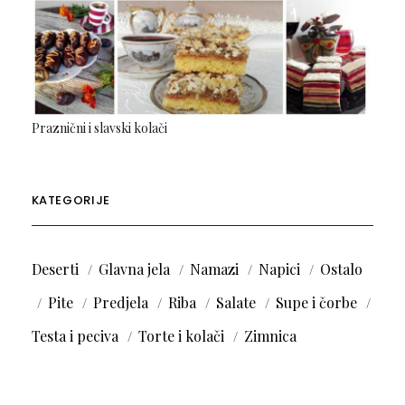
Praznični i slavski kolači
KATEGORIJE
Deserti
Glavna jela
Namazi
Napici
Ostalo
Pite
Predjela
Riba
Salate
Supe i čorbe
Testa i peciva
Torte i kolači
Zimnica