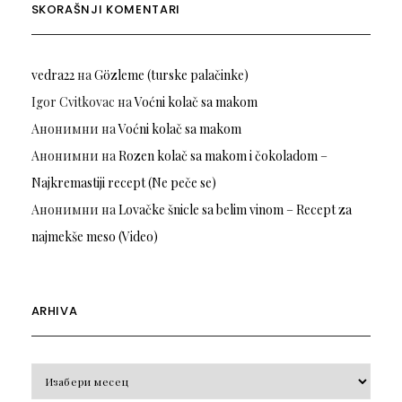
SKORAŠNJI KOMENTARI
vedra22
на
Gözleme (turske palačinke)
Igor Cvitkovac
на
Voćni kolač sa makom
Анонимни
на
Voćni kolač sa makom
Анонимни
на
Rozen kolač sa makom i čokoladom –
Najkremastiji recept (Ne peče se)
Анонимни
на
Lovačke šnicle sa belim vinom – Recept za
najmekše meso (Video)
ARHIVA
Arhiva