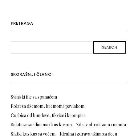
PRETRAGA
SEARCH
SKORAŠNJI ČLANCI
Svinjski file sa spanaćem
Rolat sa džemom, kremom i pavlakom
Čorbica od bundeve, tikvice i krompira
Salata sa sardinama i kus kusom – Zdrav obrok za 10 minuta
Slatki kus kus sa voćem – Idealna i zdrava užina za decu