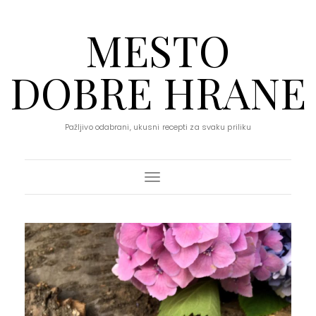
MESTO
DOBRE HRANE
Pažljivo odabrani, ukusni recepti za svaku priliku
Toggle Navigation