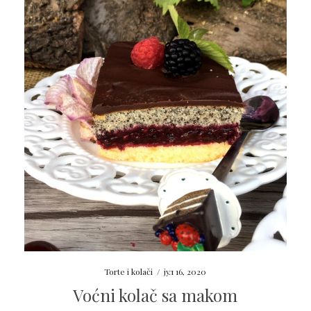
Torte i kolači
/
јул 16, 2020
Voćni kolač sa makom