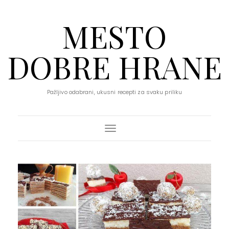
MESTO
DOBRE HRANE
Pažljivo odabrani, ukusni recepti za svaku priliku
Toggle Navigation