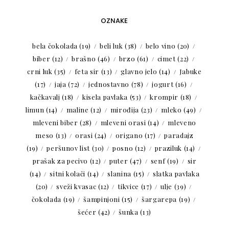
OZNAKE
bela čokolada
(19)
beli luk
(38)
belo vino
(20)
biber
(12)
brašno
(46)
brzo
(61)
cimet
(22)
crni luk
(35)
feta sir
(13)
glavno jelo
(14)
Jabuke
(17)
jaja
(72)
jednostavno
(78)
jogurt
(16)
kačkavalj
(18)
kisela pavlaka
(53)
krompir
(18)
limun
(14)
maline
(12)
mirođija
(23)
mleko
(49)
mleveni biber
(28)
mleveni orasi
(14)
mleveno
meso
(13)
orasi
(24)
origano
(17)
paradajz
(19)
peršunov list
(30)
posno
(12)
praziluk
(14)
prašak za pecivo
(12)
puter
(47)
senf
(19)
sir
(14)
sitni kolači
(14)
slanina
(15)
slatka pavlaka
(20)
sveži kvasac
(12)
tikvice
(17)
ulje
(39)
čokolada
(19)
šampinjoni
(15)
šargarepa
(19)
šećer
(42)
šunka
(13)