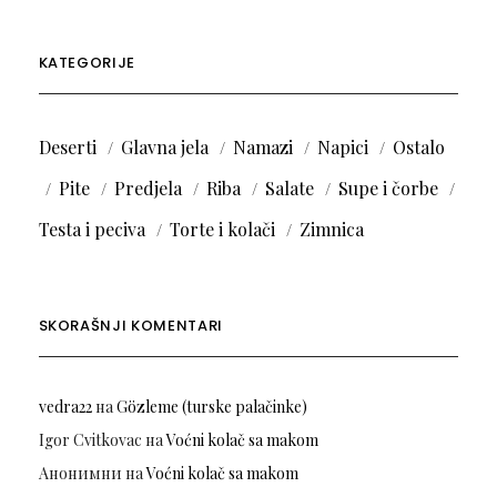
KATEGORIJE
Deserti
Glavna jela
Namazi
Napici
Ostalo
Pite
Predjela
Riba
Salate
Supe i čorbe
Testa i peciva
Torte i kolači
Zimnica
SKORAŠNJI KOMENTARI
vedra22
на
Gözleme (turske palačinke)
Igor Cvitkovac
на
Voćni kolač sa makom
Анонимни
на
Voćni kolač sa makom