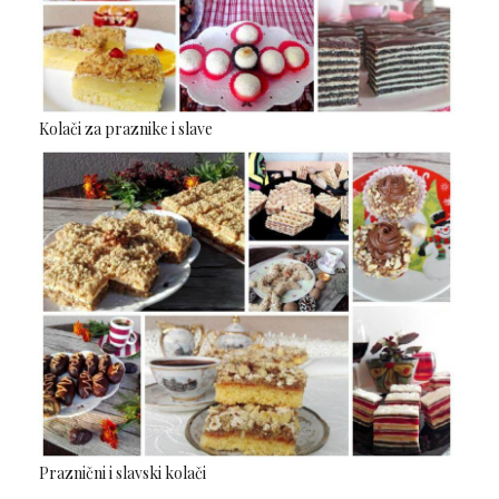
Kolači za praznike i slave
Praznični i slavski kolači