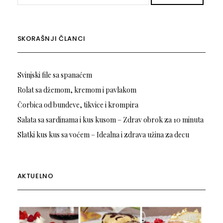
SKORAŠNJI ČLANCI
Svinjski file sa spanaćem
Rolat sa džemom, kremom i pavlakom
Čorbica od bundeve, tikvice i krompira
Salata sa sardinama i kus kusom – Zdrav obrok za 10 minuta
Slatki kus kus sa voćem – Idealna i zdrava užina za decu
AKTUELNO