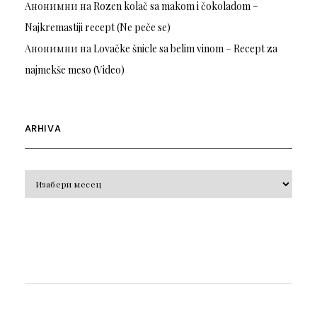
Анонимни
на
Rozen kolač sa makom i čokoladom –
Najkremastiji recept (Ne peče se)
Анонимни
на
Lovačke šnicle sa belim vinom – Recept za
najmekše meso (Video)
ARHIVA
Arhiva