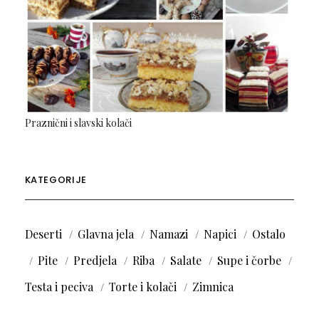
Praznični i slavski kolači
KATEGORIJE
Deserti
Glavna jela
Namazi
Napici
Ostalo
Pite
Predjela
Riba
Salate
Supe i čorbe
Testa i peciva
Torte i kolači
Zimnica