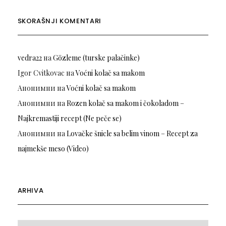
SKORAŠNJI KOMENTARI
vedra22
на
Gözleme (turske palačinke)
Igor Cvitkovac
на
Voćni kolač sa makom
Анонимни
на
Voćni kolač sa makom
Анонимни
на
Rozen kolač sa makom i čokoladom –
Najkremastiji recept (Ne peče se)
Анонимни
на
Lovačke šnicle sa belim vinom – Recept za
najmekše meso (Video)
ARHIVA
Arhiva