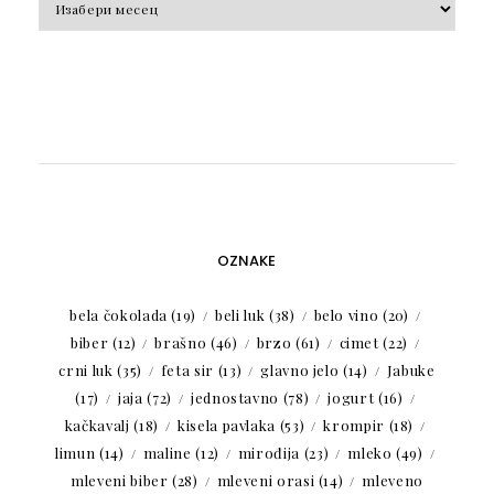
OZNAKE
bela čokolada
(19)
beli luk
(38)
belo vino
(20)
biber
(12)
brašno
(46)
brzo
(61)
cimet
(22)
crni luk
(35)
feta sir
(13)
glavno jelo
(14)
Jabuke
(17)
jaja
(72)
jednostavno
(78)
jogurt
(16)
kačkavalj
(18)
kisela pavlaka
(53)
krompir
(18)
limun
(14)
maline
(12)
mirođija
(23)
mleko
(49)
mleveni biber
(28)
mleveni orasi
(14)
mleveno