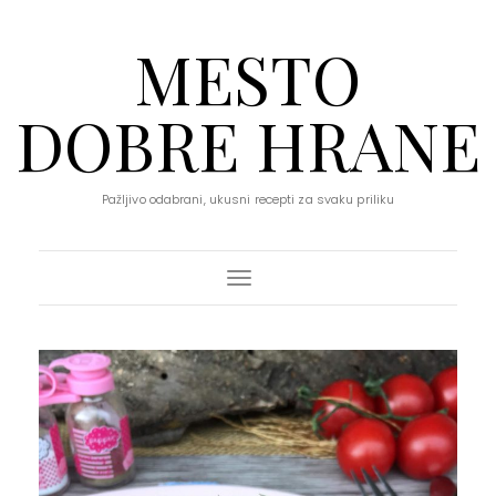
MESTO
DOBRE HRANE
Pažljivo odabrani, ukusni recepti za svaku priliku
Toggle Navigation