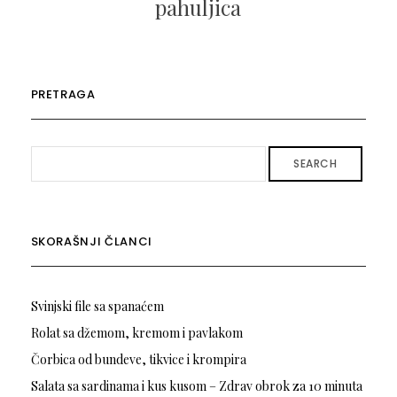
pahuljica
PRETRAGA
SEARCH
SKORAŠNJI ČLANCI
Svinjski file sa spanaćem
Rolat sa džemom, kremom i pavlakom
Čorbica od bundeve, tikvice i krompira
Salata sa sardinama i kus kusom – Zdrav obrok za 10 minuta