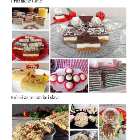
Praznične torte
Kolači za praznike i slave