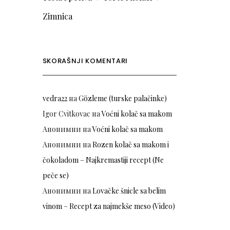
Zimnica
SKORAŠNJI KOMENTARI
vedra22
на
Gözleme (turske palačinke)
Igor Cvitkovac
на
Voćni kolač sa makom
Анонимни
на
Voćni kolač sa makom
Анонимни
на
Rozen kolač sa makom i
čokoladom – Najkremastiji recept (Ne
peče se)
Анонимни
на
Lovačke šnicle sa belim
vinom – Recept za najmekše meso (Video)