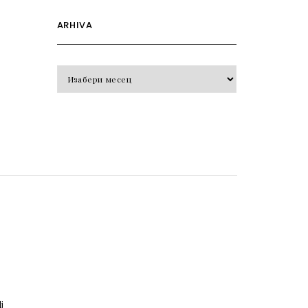
ARHIVA
Arhiva
o
j