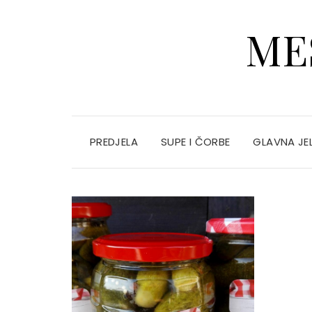
ME
PREDJELA
SUPE I ČORBE
GLAVNA JE