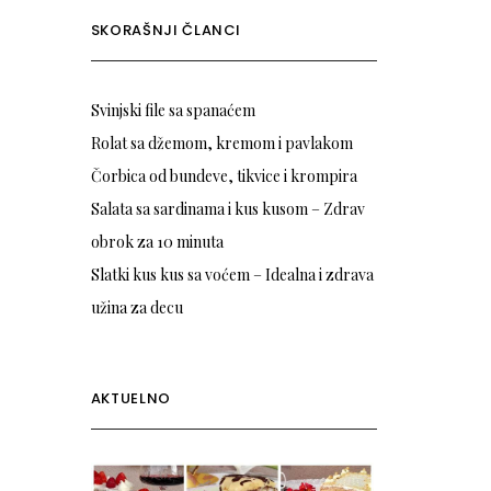
SKORAŠNJI ČLANCI
Svinjski file sa spanaćem
Rolat sa džemom, kremom i pavlakom
Čorbica od bundeve, tikvice i krompira
Salata sa sardinama i kus kusom – Zdrav
obrok za 10 minuta
Slatki kus kus sa voćem – Idealna i zdrava
užina za decu
AKTUELNO