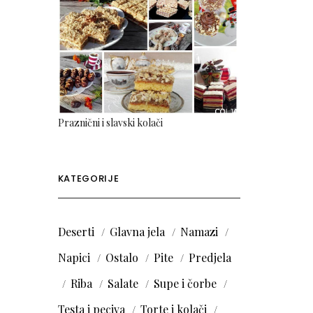
Praznični i slavski kolači
KATEGORIJE
Deserti
Glavna jela
Namazi
Napici
Ostalo
Pite
Predjela
Riba
Salate
Supe i čorbe
Testa i peciva
Torte i kolači