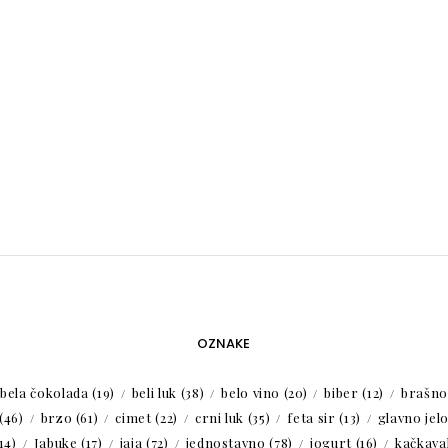
OZNAKE
bela čokolada
(19)
beli luk
(38)
belo vino
(20)
biber
(12)
brašno
(46)
brzo
(61)
cimet
(22)
crni luk
(35)
feta sir
(13)
glavno jel
14)
Jabuke
(17)
jaja
(72)
jednostavno
(78)
jogurt
(16)
kačkaval