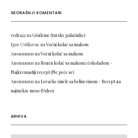
SKORAŠNJI KOMENTARI
vedra22
на
Gözleme (turske palačinke)
Igor Cvitkovac
на
Voćni kolač sa makom
Анонимни
на
Voćni kolač sa makom
Анонимни
на
Rozen kolač sa makom i čokoladom –
Najkremastiji recept (Ne peče se)
Анонимни
на
Lovačke šnicle sa belim vinom – Recept za
najmekše meso (Video)
ARHIVA
Arhiva