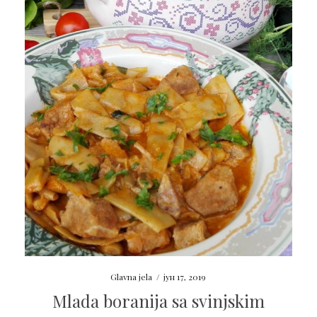
Glavna jela
/
јун 17, 2019
Mlada boranija sa svinjskim