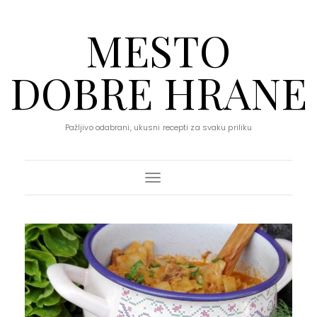
MESTO
DOBRE HRANE
Pažljivo odabrani, ukusni recepti za svaku priliku
Toggle Navigation