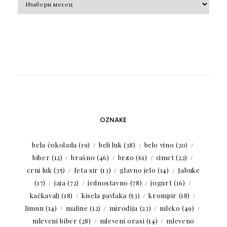
OZNAKE
bela čokolada
(19)
beli luk
(38)
belo vino
(20)
biber
(12)
brašno
(46)
brzo
(61)
cimet
(22)
crni luk
(35)
feta sir
(13)
glavno jelo
(14)
Jabuke
(17)
jaja
(72)
jednostavno
(78)
jogurt
(16)
kačkavalj
(18)
kisela pavlaka
(53)
krompir
(18)
limun
(14)
maline
(12)
mirođija
(23)
mleko
(49)
mleveni biber
(28)
mleveni orasi
(14)
mleveno