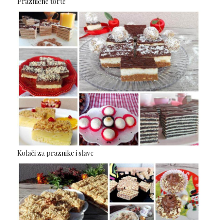
Praznične torte
Kolači za praznike i slave