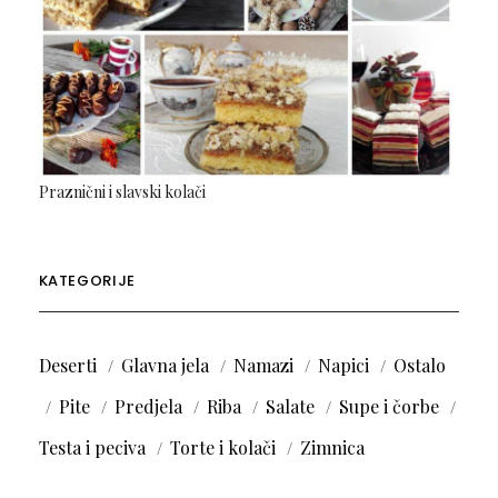
Praznični i slavski kolači
KATEGORIJE
Deserti
Glavna jela
Namazi
Napici
Ostalo
Pite
Predjela
Riba
Salate
Supe i čorbe
Testa i peciva
Torte i kolači
Zimnica