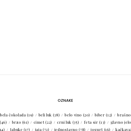
OZNAKE
bela čokolada
(19)
beli luk
(38)
belo vino
(20)
biber
(12)
brašno
(46)
brzo
(61)
cimet
(22)
crni luk
(35)
feta sir
(13)
glavno jel
14)
Jabuke
(17)
jaja
(72)
jednostavno
(78)
jogurt
(16)
kačkaval