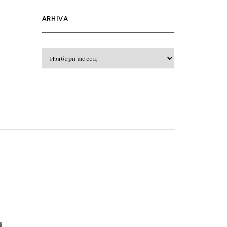
ARHIVA
Arhiva
o
j