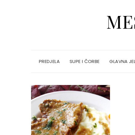
ME
PREDJELA
SUPE I ČORBE
GLAVNA JE