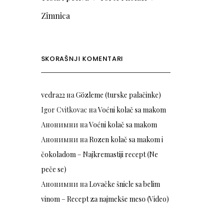
Zimnica
SKORAŠNJI KOMENTARI
vedra22
на
Gözleme (turske palačinke)
Igor Cvitkovac
на
Voćni kolač sa makom
Анонимни
на
Voćni kolač sa makom
Анонимни
на
Rozen kolač sa makom i
čokoladom – Najkremastiji recept (Ne
peče se)
Анонимни
на
Lovačke šnicle sa belim
vinom – Recept za najmekše meso (Video)