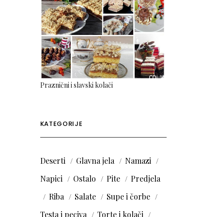
Praznični i slavski kolači
KATEGORIJE
Deserti
Glavna jela
Namazi
Napici
Ostalo
Pite
Predjela
Riba
Salate
Supe i čorbe
Testa i peciva
Torte i kolači