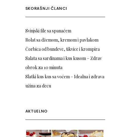
SKORAŠNJI ČLANCI
Svinjski file sa spanaćem
Rolat sa džemom, kremom i pavlakom
Čorbica od bundeve, tikvice i krompira
Salata sa sardinama i kus kusom – Zdrav
obrok za 10 minuta
Slatki kus kus sa voćem – Idealna i zdrava
užina za decu
AKTUELNO