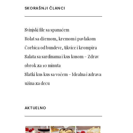
SKORAŠNJI ČLANCI
Svinjski file sa spanaćem
Rolat sa džemom, kremom i pavlakom
Čorbica od bundeve, tikvice i krompira
Salata sa sardinama i kus kusom – Zdrav
obrok za 10 minuta
Slatki kus kus sa voćem – Idealna i zdrava
užina za decu
AKTUELNO