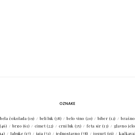
OZNAKE
bela čokolada
(19)
beli luk
(38)
belo vino
(20)
biber
(12)
brašno
(46)
brzo
(61)
cimet
(22)
crni luk
(35)
feta sir
(13)
glavno jel
14)
Jabuke
(17)
jaja
(72)
jednostavno
(78)
jogurt
(16)
kačkaval