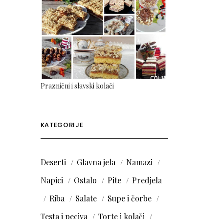
Praznični i slavski kolači
KATEGORIJE
Deserti
Glavna jela
Namazi
Napici
Ostalo
Pite
Predjela
Riba
Salate
Supe i čorbe
Testa i peciva
Torte i kolači