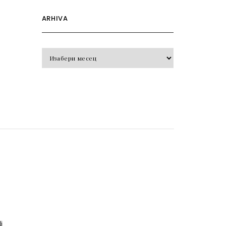
ARHIVA
Arhiva
o
j