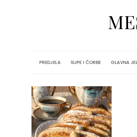
ME
PREDJELA
SUPE I ČORBE
GLAVNA JE