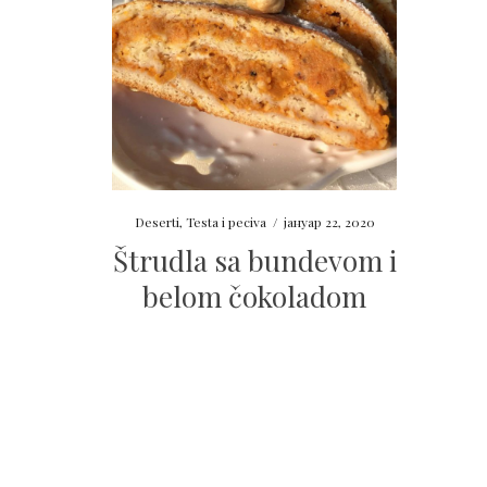
Deserti
,
Testa i peciva
/
јануар 22, 2020
Štrudla sa bundevom i
belom čokoladom