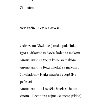
Zimnica
SKORAŠNJI KOMENTARI
vedra22
на
Gözleme (turske palačinke)
Igor Cvitkovac
на
Voćni kolač sa makom
Анонимни
на
Voćni kolač sa makom
Анонимни
на
Rozen kolač sa makom i
čokoladom – Najkremastiji recept (Ne
peče se)
Анонимни
на
Lovačke šnicle sa belim
vinom – Recept za najmekše meso (Video)