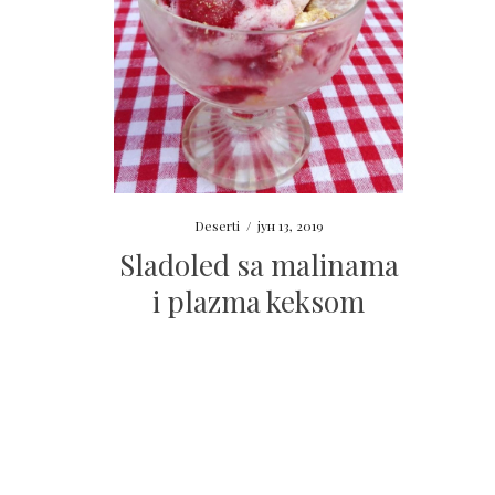
Deserti
/
јун 13, 2019
Sladoled sa malinama
i plazma keksom