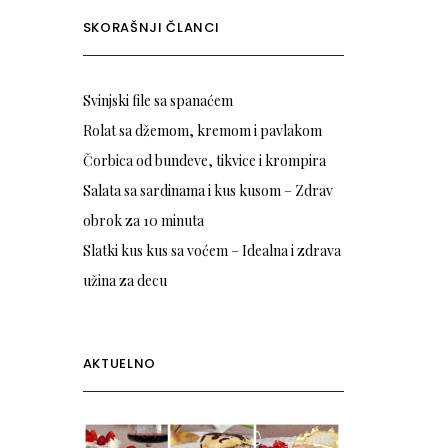
SKORAŠNJI ČLANCI
Svinjski file sa spanaćem
Rolat sa džemom, kremom i pavlakom
Čorbica od bundeve, tikvice i krompira
Salata sa sardinama i kus kusom – Zdrav
obrok za 10 minuta
Slatki kus kus sa voćem – Idealna i zdrava
užina za decu
AKTUELNO