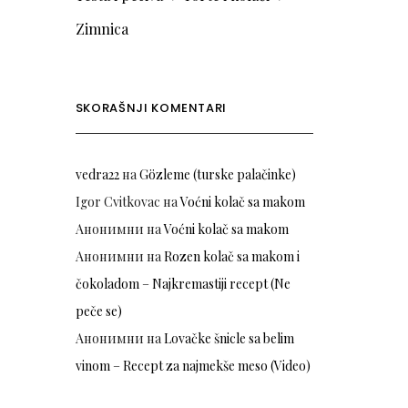
Zimnica
SKORAŠNJI KOMENTARI
vedra22
на
Gözleme (turske palačinke)
Igor Cvitkovac
на
Voćni kolač sa makom
Анонимни
на
Voćni kolač sa makom
Анонимни
на
Rozen kolač sa makom i
čokoladom – Najkremastiji recept (Ne
peče se)
Анонимни
на
Lovačke šnicle sa belim
vinom – Recept za najmekše meso (Video)