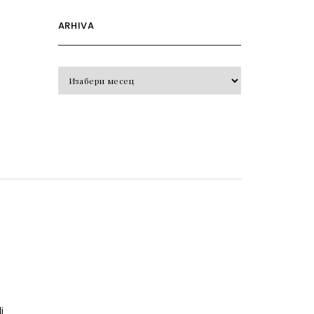
ARHIVA
Arhiva
o
j