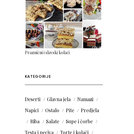
Praznični i slavski kolači
KATEGORIJE
Deserti
Glavna jela
Namazi
Napici
Ostalo
Pite
Predjela
Riba
Salate
Supe i čorbe
Testa i peciva
Torte i kolači