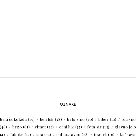
OZNAKE
bela čokolada
(19)
beli luk
(38)
belo vino
(20)
biber
(12)
brašno
(46)
brzo
(61)
cimet
(22)
crni luk
(35)
feta sir
(13)
glavno jel
14)
Jabuke
(17)
jaja
(72)
jednostavno
(78)
jogurt
(16)
kačkaval