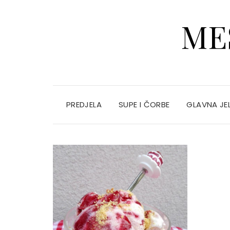
ME
PREDJELA
SUPE I ČORBE
GLAVNA JE