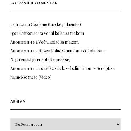
SKORAŠNJI KOMENTARI
vedra22
на
Gözleme (turske palačinke)
Igor Cvitkovac
на
Voćni kolač sa makom
Анонимни
на
Voćni kolač sa makom
Анонимни
на
Rozen kolač sa makom i čokoladom –
Najkremastiji recept (Ne peče se)
Анонимни
на
Lovačke šnicle sa belim vinom – Recept za
najmekše meso (Video)
ARHIVA
Arhiva