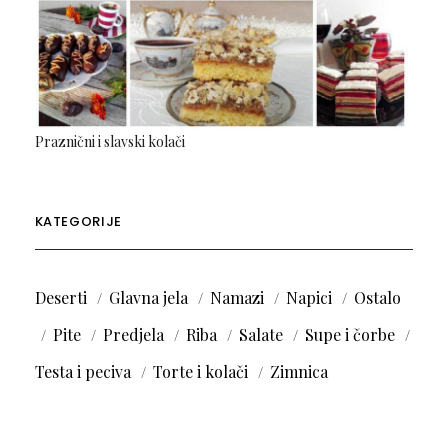
Praznični i slavski kolači
KATEGORIJE
Deserti
Glavna jela
Namazi
Napici
Ostalo
Pite
Predjela
Riba
Salate
Supe i čorbe
Testa i peciva
Torte i kolači
Zimnica