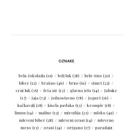
OZNAKE
bela čokolada
(19)
beli luk
(38)
belo vino
(20)
biber
(12)
brašno
(46)
brzo
(61)
cimet
(22)
crni luk
(35)
feta sir
(13)
glavno jelo
(14)
Jabuke
(17)
jaja
(72)
jednostavno
(78)
jogurt
(16)
kačkavalj
(18)
kisela pavlaka
(53)
krompir
(18)
limun
(14)
maline
(12)
mirođija
(23)
mleko
(49)
mleveni biber
(28)
mleveni orasi
(14)
mleveno
meso
(13)
orasi
(24)
origano
(17)
paradajz