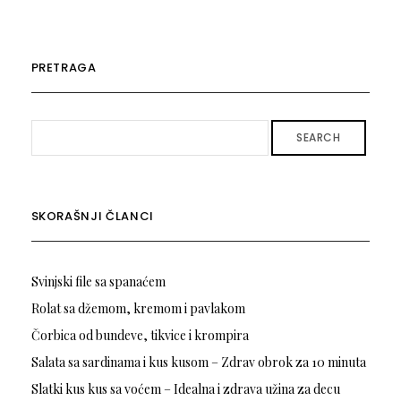
PRETRAGA
SEARCH
SKORAŠNJI ČLANCI
Svinjski file sa spanaćem
Rolat sa džemom, kremom i pavlakom
Čorbica od bundeve, tikvice i krompira
Salata sa sardinama i kus kusom – Zdrav obrok za 10 minuta
Slatki kus kus sa voćem – Idealna i zdrava užina za decu