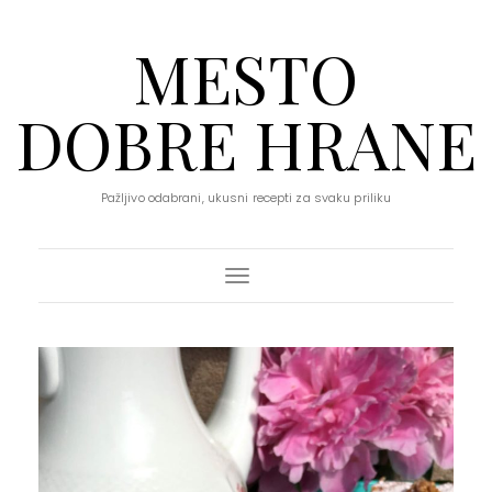
MESTO
DOBRE HRANE
Pažljivo odabrani, ukusni recepti za svaku priliku
Toggle Navigation