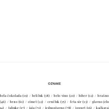
OZNAKE
bela čokolada
(19)
beli luk
(38)
belo vino
(20)
biber
(12)
brašno
(46)
brzo
(61)
cimet
(22)
crni luk
(35)
feta sir
(13)
glavno jel
14)
Jabuke
(17)
jaja
(72)
jednostavno
(78)
jogurt
(16)
kačkaval