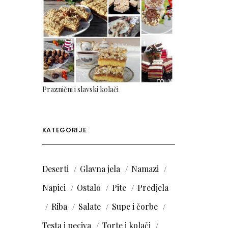
Praznični i slavski kolači
KATEGORIJE
Deserti
Glavna jela
Namazi
Napici
Ostalo
Pite
Predjela
Riba
Salate
Supe i čorbe
Testa i peciva
Torte i kolači