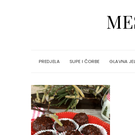
ME
PREDJELA
SUPE I ČORBE
GLAVNA JE