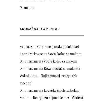
Zimnica
SKORAŠNJI KOMENTARI
vedra22
на
Gözleme (turske palačinke)
Igor Cvitkovac
на
Voćni kolač sa makom
Анонимни
на
Voćni kolač sa makom
Анонимни
на
Rozen kolač sa makom i
čokoladom – Najkremastiji recept (Ne
peče se)
Анонимни
на
Lovačke šnicle sa belim
vinom – Recept za najmekše meso (Video)