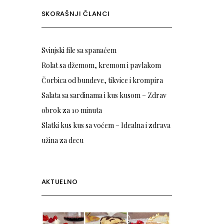
SKORAŠNJI ČLANCI
Svinjski file sa spanaćem
Rolat sa džemom, kremom i pavlakom
Čorbica od bundeve, tikvice i krompira
Salata sa sardinama i kus kusom – Zdrav
obrok za 10 minuta
Slatki kus kus sa voćem – Idealna i zdrava
užina za decu
AKTUELNO