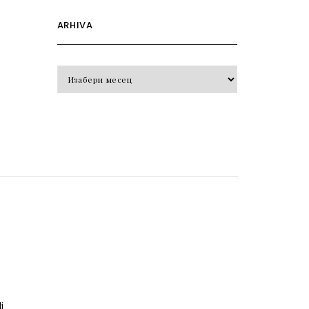
ARHIVA
Arhiva
o
j