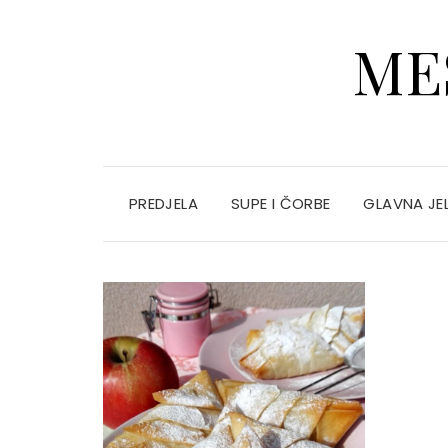
ME
PREDJELA
SUPE I ČORBE
GLAVNA JE