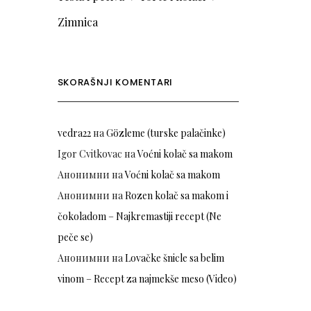
Zimnica
SKORAŠNJI KOMENTARI
vedra22
на
Gözleme (turske palačinke)
Igor Cvitkovac
на
Voćni kolač sa makom
Анонимни
на
Voćni kolač sa makom
Анонимни
на
Rozen kolač sa makom i
čokoladom – Najkremastiji recept (Ne
peče se)
Анонимни
на
Lovačke šnicle sa belim
vinom – Recept za najmekše meso (Video)