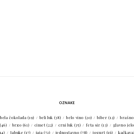
OZNAKE
bela čokolada
(19)
beli luk
(38)
belo vino
(20)
biber
(12)
brašno
(46)
brzo
(61)
cimet
(22)
crni luk
(35)
feta sir
(13)
glavno jel
14)
Jabuke
(17)
jaja
(72)
jednostavno
(78)
jogurt
(16)
kačkaval