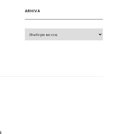
ARHIVA
Arhiva
o
j