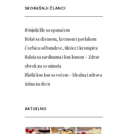
SKORAŠNJI ČLANCI
Svinjski file sa spanaćem
Rolat sa džemom, kremom i pavlakom
Čorbica od bundeve, tikvice i krompira
Salata sa sardinama i kus kusom – Zdrav
obrok za 10 minuta
Slatki kus kus sa voćem – Idealna i zdrava
užina za decu
AKTUELNO