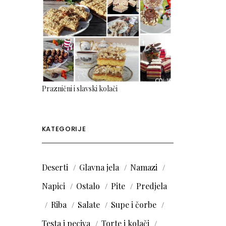
Praznični i slavski kolači
KATEGORIJE
Deserti
Glavna jela
Namazi
Napici
Ostalo
Pite
Predjela
Riba
Salate
Supe i čorbe
Testa i peciva
Torte i kolači