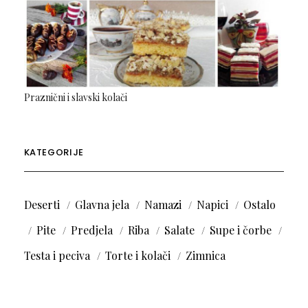
Praznični i slavski kolači
KATEGORIJE
Deserti
Glavna jela
Namazi
Napici
Ostalo
Pite
Predjela
Riba
Salate
Supe i čorbe
Testa i peciva
Torte i kolači
Zimnica