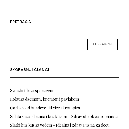
PRETRAGA
SEARCH
SKORAŠNJI ČLANCI
Svinjski file sa spanaćem
Rolat sa džemom, kremom i pavlakom
Čorbica od bundeve, tikvice i krompira
Salata sa sardinama i kus kusom – Zdrav obrok za 10 minuta
Slatki kus kus sa voćem – Idealna i zdrava užina za decu