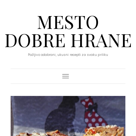
MESTO
DOBRE HRANE
Pažljivo odabrani, ukusni recepti za svaku priliku
Toggle Navigation