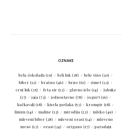
OZNAKE
bela čokolada
(19)
beli luk
(38)
belo vino
(20)
biber
(12)
brašno
(46)
brzo
(61)
cimet
(22)
crni luk
(35)
feta sir
(13)
glavno jelo
(14)
Jabuke
(17)
jaja
(72)
jednostavno
(78)
jogurt
(16)
kačkavalj
(18)
kisela pavlaka
(53)
krompir
(18)
limun
(14)
maline
(12)
mirođija
(23)
mleko
(49)
mleveni biber
(28)
mleveni orasi
(14)
mleveno
meso
(13)
orasi
(24)
origano
(17)
paradajz