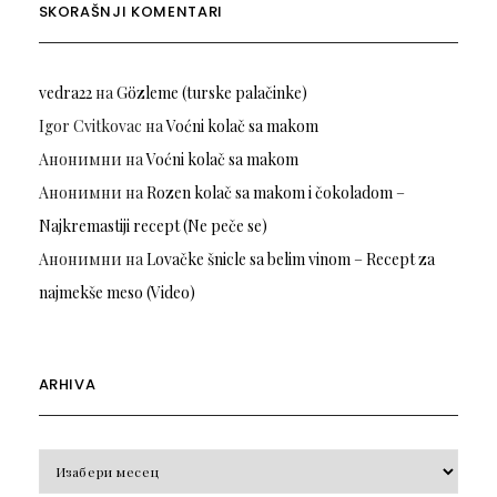
SKORAŠNJI KOMENTARI
vedra22
на
Gözleme (turske palačinke)
Igor Cvitkovac
на
Voćni kolač sa makom
Анонимни
на
Voćni kolač sa makom
Анонимни
на
Rozen kolač sa makom i čokoladom –
Najkremastiji recept (Ne peče se)
Анонимни
на
Lovačke šnicle sa belim vinom – Recept za
najmekše meso (Video)
ARHIVA
Arhiva