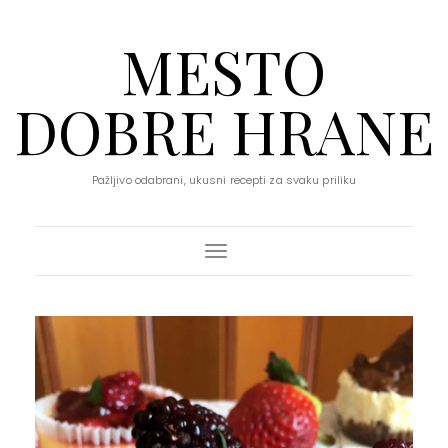
MESTO
DOBRE HRANE
Pažljivo odabrani, ukusni recepti za svaku priliku
Toggle Navigation