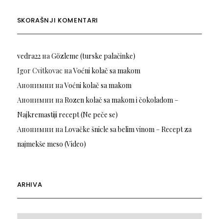
SKORAŠNJI KOMENTARI
vedra22
на
Gözleme (turske palačinke)
Igor Cvitkovac
на
Voćni kolač sa makom
Анонимни
на
Voćni kolač sa makom
Анонимни
на
Rozen kolač sa makom i čokoladom –
Najkremastiji recept (Ne peče se)
Анонимни
на
Lovačke šnicle sa belim vinom – Recept za
najmekše meso (Video)
ARHIVA
Arhiva