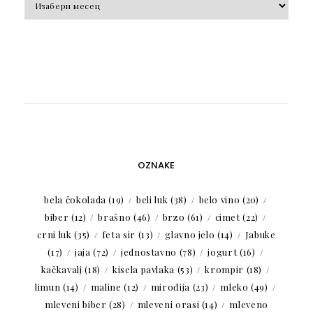
OZNAKE
bela čokolada
(19)
beli luk
(38)
belo vino
(20)
biber
(12)
brašno
(46)
brzo
(61)
cimet
(22)
crni luk
(35)
feta sir
(13)
glavno jelo
(14)
Jabuke
(17)
jaja
(72)
jednostavno
(78)
jogurt
(16)
kačkavalj
(18)
kisela pavlaka
(53)
krompir
(18)
limun
(14)
maline
(12)
mirođija
(23)
mleko
(49)
mleveni biber
(28)
mleveni orasi
(14)
mleveno