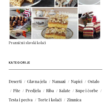
Praznični i slavski kolači
KATEGORIJE
Deserti
Glavna jela
Namazi
Napici
Ostalo
Pite
Predjela
Riba
Salate
Supe i čorbe
Testa i peciva
Torte i kolači
Zimnica