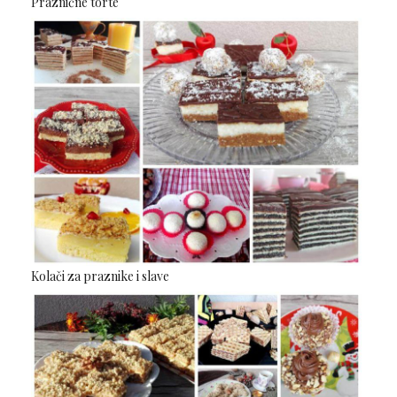
Praznične torte
Kolači za praznike i slave