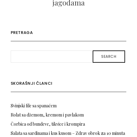
jagodama
PRETRAGA
SEARCH
SKORAŠNJI ČLANCI
Svinjski file sa spanaćem
Rolat sa džemom, kremom i pavlakom
Čorbica od bundeve, tikvice i krompira
Salata sa sardinama i kus kusom – Zdrav obrok za 10 minuta