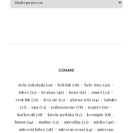
OZNAKE
bela čokolada
(19)
beli luk
(38)
belo vino
(20)
biber
(12)
brašno
(46)
brzo
(61)
cimet
(22)
crni luk
(35)
feta sir
(13)
glavno jelo
(14)
Jabuke
(17)
jaja
(72)
jednostavno
(78)
jogurt
(16)
kačkavalj
(18)
kisela pavlaka
(53)
krompir
(18)
limun
(14)
maline
(12)
mirođija
(23)
mleko
(49)
mleveni biber
(28)
mleveni orasi
(14)
mleveno