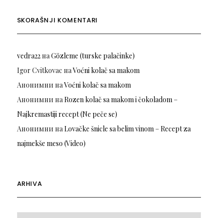
SKORAŠNJI KOMENTARI
vedra22
на
Gözleme (turske palačinke)
Igor Cvitkovac
на
Voćni kolač sa makom
Анонимни
на
Voćni kolač sa makom
Анонимни
на
Rozen kolač sa makom i čokoladom –
Najkremastiji recept (Ne peče se)
Анонимни
на
Lovačke šnicle sa belim vinom – Recept za
najmekše meso (Video)
ARHIVA
Arhiva