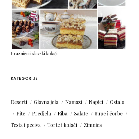
Praznični i slavski kolači
KATEGORIJE
Deserti
Glavna jela
Namazi
Napici
Ostalo
Pite
Predjela
Riba
Salate
Supe i čorbe
Testa i peciva
Torte i kolači
Zimnica