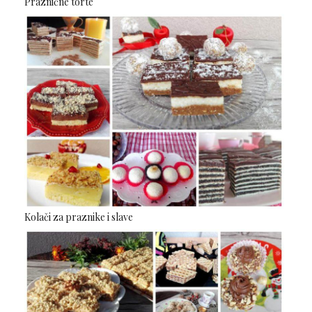
Praznične torte
Kolači za praznike i slave