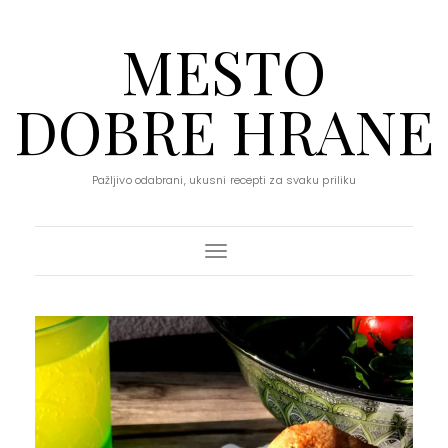
MESTO
DOBRE HRANE
Pažljivo odabrani, ukusni recepti za svaku priliku
Toggle Navigation