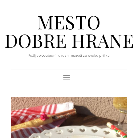
MESTO
DOBRE HRANE
Pažljivo odabrani, ukusni recepti za svaku priliku
Toggle Navigation