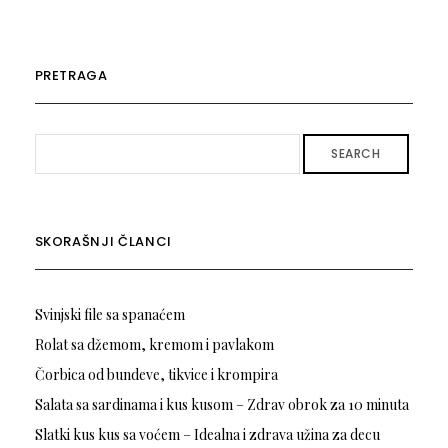
PRETRAGA
SEARCH
SKORAŠNJI ČLANCI
Svinjski file sa spanaćem
Rolat sa džemom, kremom i pavlakom
Čorbica od bundeve, tikvice i krompira
Salata sa sardinama i kus kusom – Zdrav obrok za 10 minuta
Slatki kus kus sa voćem – Idealna i zdrava užina za decu