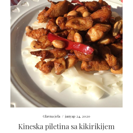
Glavna jela
/
јануар 24, 2020
Kineska piletina sa kikirikijem