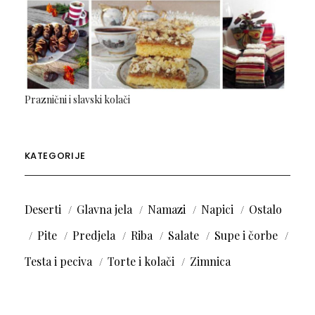
Praznični i slavski kolači
KATEGORIJE
Deserti
Glavna jela
Namazi
Napici
Ostalo
Pite
Predjela
Riba
Salate
Supe i čorbe
Testa i peciva
Torte i kolači
Zimnica