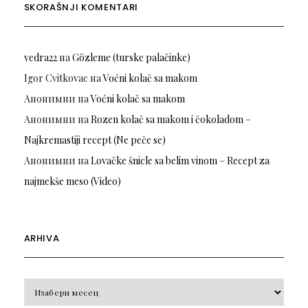
SKORAŠNJI KOMENTARI
vedra22
на
Gözleme (turske palačinke)
Igor Cvitkovac
на
Voćni kolač sa makom
Анонимни
на
Voćni kolač sa makom
Анонимни
на
Rozen kolač sa makom i čokoladom –
Najkremastiji recept (Ne peče se)
Анонимни
на
Lovačke šnicle sa belim vinom – Recept za
najmekše meso (Video)
ARHIVA
Arhiva