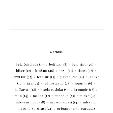
OZNAKE
bela čokolada
(19)
beli luk
(38)
belo vino
(20)
biber
(12)
brašno
(46)
brzo
(61)
cimet
(22)
crni luk
(35)
feta sir
(13)
glavno jelo
(14)
Jabuke
(17)
jaja
(72)
jednostavno
(78)
jogurt
(16)
kačkavalj
(18)
kisela pavlaka
(53)
krompir
(18)
limun
(14)
maline
(12)
mirođija
(23)
mleko
(49)
mleveni biber
(28)
mleveni orasi
(14)
mleveno
meso
(13)
orasi
(24)
origano
(17)
paradajz