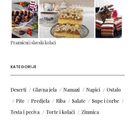
Praznični i slavski kolači
KATEGORIJE
Deserti
Glavna jela
Namazi
Napici
Ostalo
Pite
Predjela
Riba
Salate
Supe i čorbe
Testa i peciva
Torte i kolači
Zimnica