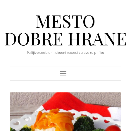
MESTO
DOBRE HRANE
Pažljivo odabrani, ukusni recepti za svaku priliku
Toggle Navigation