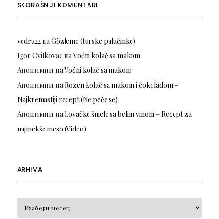
SKORAŠNJI KOMENTARI
vedra22
на
Gözleme (turske palačinke)
Igor Cvitkovac
на
Voćni kolač sa makom
Анонимни
на
Voćni kolač sa makom
Анонимни
на
Rozen kolač sa makom i čokoladom –
Najkremastiji recept (Ne peče se)
Анонимни
на
Lovačke šnicle sa belim vinom – Recept za
najmekše meso (Video)
ARHIVA
Arhiva