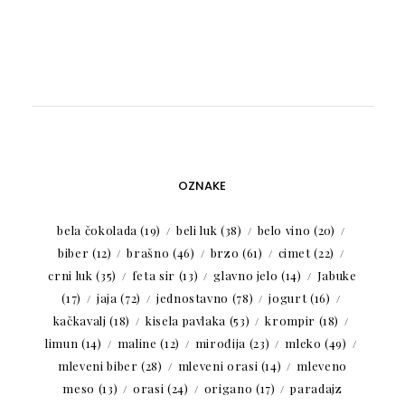
OZNAKE
bela čokolada
(19)
beli luk
(38)
belo vino
(20)
biber
(12)
brašno
(46)
brzo
(61)
cimet
(22)
crni luk
(35)
feta sir
(13)
glavno jelo
(14)
Jabuke
(17)
jaja
(72)
jednostavno
(78)
jogurt
(16)
kačkavalj
(18)
kisela pavlaka
(53)
krompir
(18)
limun
(14)
maline
(12)
mirođija
(23)
mleko
(49)
mleveni biber
(28)
mleveni orasi
(14)
mleveno
meso
(13)
orasi
(24)
origano
(17)
paradajz