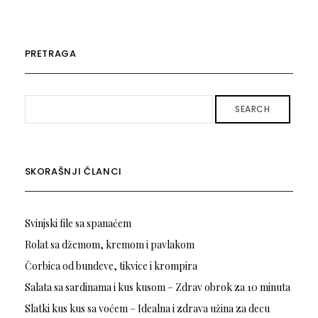
PRETRAGA
SEARCH
SKORAŠNJI ČLANCI
Svinjski file sa spanaćem
Rolat sa džemom, kremom i pavlakom
Čorbica od bundeve, tikvice i krompira
Salata sa sardinama i kus kusom – Zdrav obrok za 10 minuta
Slatki kus kus sa voćem – Idealna i zdrava užina za decu