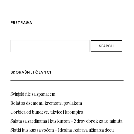
PRETRAGA
SEARCH
SKORAŠNJI ČLANCI
Svinjski file sa spanaćem
Rolat sa džemom, kremom i pavlakom
Čorbica od bundeve, tikvice i krompira
Salata sa sardinama i kus kusom – Zdrav obrok za 10 minuta
Slatki kus kus sa voćem – Idealna i zdrava užina za decu