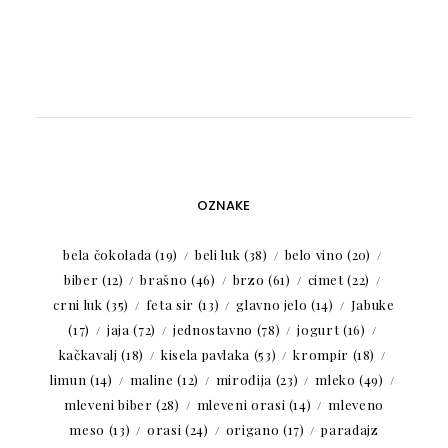
OZNAKE
bela čokolada
(19)
beli luk
(38)
belo vino
(20)
biber
(12)
brašno
(46)
brzo
(61)
cimet
(22)
crni luk
(35)
feta sir
(13)
glavno jelo
(14)
Jabuke
(17)
jaja
(72)
jednostavno
(78)
jogurt
(16)
kačkavalj
(18)
kisela pavlaka
(53)
krompir
(18)
limun
(14)
maline
(12)
mirođija
(23)
mleko
(49)
mleveni biber
(28)
mleveni orasi
(14)
mleveno
meso
(13)
orasi
(24)
origano
(17)
paradajz