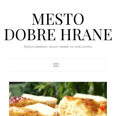
MESTO
DOBRE HRANE
Pažljivo odabrani, ukusni recepti za svaku priliku
Toggle Navigation