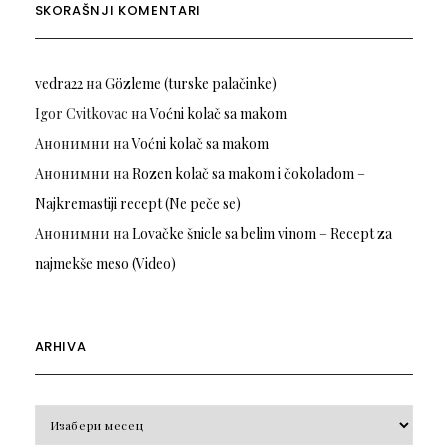
SKORAŠNJI KOMENTARI
vedra22
на
Gözleme (turske palačinke)
Igor Cvitkovac
на
Voćni kolač sa makom
Анонимни
на
Voćni kolač sa makom
Анонимни
на
Rozen kolač sa makom i čokoladom –
Najkremastiji recept (Ne peče se)
Анонимни
на
Lovačke šnicle sa belim vinom – Recept za
najmekše meso (Video)
ARHIVA
Arhiva