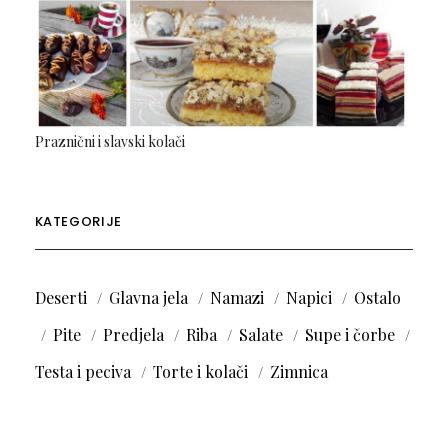
Praznični i slavski kolači
KATEGORIJE
Deserti
Glavna jela
Namazi
Napici
Ostalo
Pite
Predjela
Riba
Salate
Supe i čorbe
Testa i peciva
Torte i kolači
Zimnica