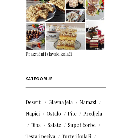
Praznični i slavski kolači
KATEGORIJE
Deserti
Glavna jela
Namazi
Napici
Ostalo
Pite
Predjela
Riba
Salate
Supe i čorbe
Testa i peciva
Torte i kolači