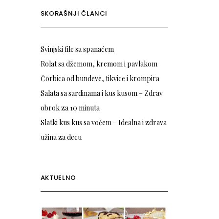
SKORAŠNJI ČLANCI
Svinjski file sa spanaćem
Rolat sa džemom, kremom i pavlakom
Čorbica od bundeve, tikvice i krompira
Salata sa sardinama i kus kusom – Zdrav
obrok za 10 minuta
Slatki kus kus sa voćem – Idealna i zdrava
užina za decu
AKTUELNO