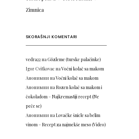
Zimnica
SKORAŠNJI KOMENTARI
vedra22
на
Gözleme (turske palačinke)
Igor Cvitkovac
на
Voćni kolač sa makom
Анонимни
на
Voćni kolač sa makom
Анонимни
на
Rozen kolač sa makom i
čokoladom – Najkremastiji recept (Ne
peče se)
Анонимни
на
Lovačke šnicle sa belim
vinom – Recept za najmekše meso (Video)