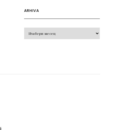
ARHIVA
Arhiva
o
j