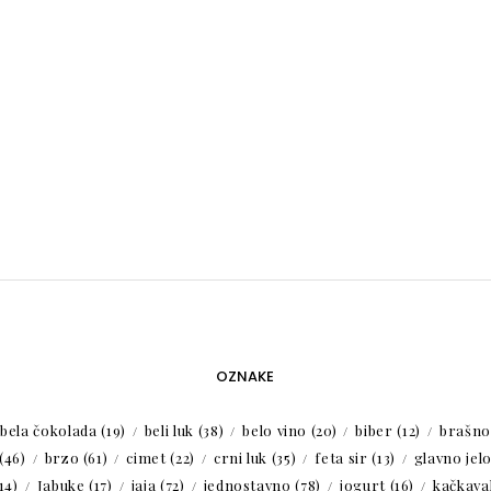
OZNAKE
bela čokolada
(19)
beli luk
(38)
belo vino
(20)
biber
(12)
brašno
(46)
brzo
(61)
cimet
(22)
crni luk
(35)
feta sir
(13)
glavno jel
14)
Jabuke
(17)
jaja
(72)
jednostavno
(78)
jogurt
(16)
kačkaval