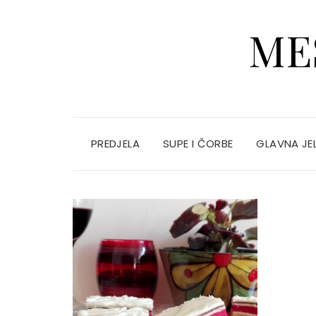
ME
PREDJELA
SUPE I ČORBE
GLAVNA JE