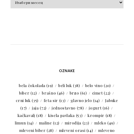
OZNAKE
bela čokolada
(19)
beli luk
(38)
belo vino
(20)
biber
(12)
brašno
(46)
brzo
(61)
cimet
(22)
crni luk
(35)
feta sir
(13)
glavno jelo
(14)
Jabuke
(17)
jaja
(72)
jednostavno
(78)
jogurt
(16)
kačkavalj
(18)
kisela pavlaka
(53)
krompir
(18)
limun
(14)
maline
(12)
mirođija
(23)
mleko
(49)
mleveni biber
(28)
mleveni orasi
(14)
mleveno