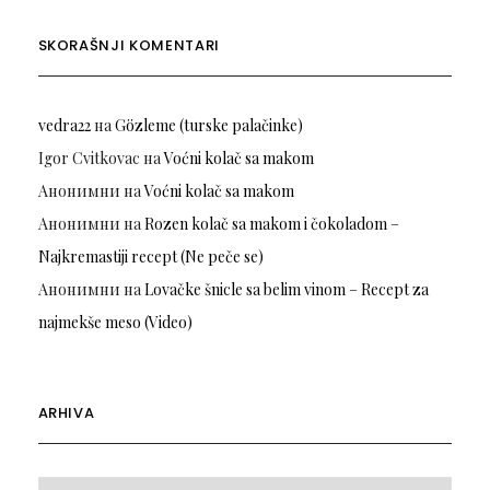
SKORAŠNJI KOMENTARI
vedra22
на
Gözleme (turske palačinke)
Igor Cvitkovac
на
Voćni kolač sa makom
Анонимни
на
Voćni kolač sa makom
Анонимни
на
Rozen kolač sa makom i čokoladom –
Najkremastiji recept (Ne peče se)
Анонимни
на
Lovačke šnicle sa belim vinom – Recept za
najmekše meso (Video)
ARHIVA
Arhiva