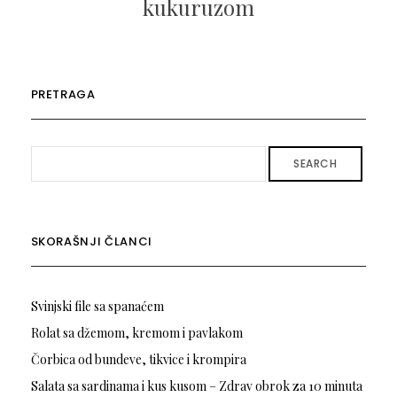
kukuruzom
PRETRAGA
SEARCH
SKORAŠNJI ČLANCI
Svinjski file sa spanaćem
Rolat sa džemom, kremom i pavlakom
Čorbica od bundeve, tikvice i krompira
Salata sa sardinama i kus kusom – Zdrav obrok za 10 minuta