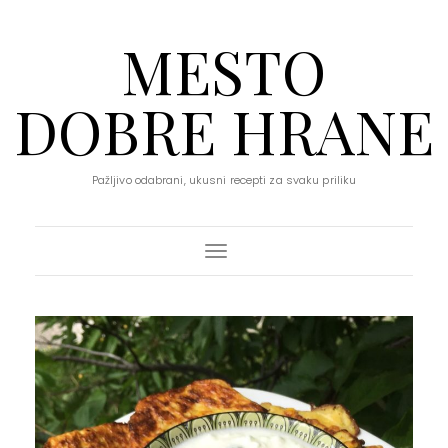
MESTO
DOBRE HRANE
Pažljivo odabrani, ukusni recepti za svaku priliku
Toggle Navigation