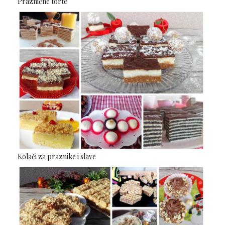
Praznične torte
Kolači za praznike i slave