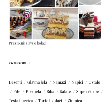
Praznični i slavski kolači
KATEGORIJE
Deserti
Glavna jela
Namazi
Napici
Ostalo
Pite
Predjela
Riba
Salate
Supe i čorbe
Testa i peciva
Torte i kolači
Zimnica