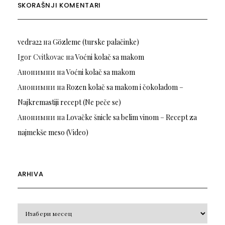
SKORAŠNJI KOMENTARI
vedra22
на
Gözleme (turske palačinke)
Igor Cvitkovac
на
Voćni kolač sa makom
Анонимни
на
Voćni kolač sa makom
Анонимни
на
Rozen kolač sa makom i čokoladom –
Najkremastiji recept (Ne peče se)
Анонимни
на
Lovačke šnicle sa belim vinom – Recept za
najmekše meso (Video)
ARHIVA
Arhiva