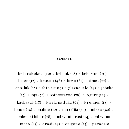
OZNAKE
bela čokolada
(19)
beli luk
(38)
belo vino
(20)
biber
(12)
brašno
(46)
brzo
(61)
cimet
(22)
crni luk
(35)
feta sir
(13)
glavno jelo
(14)
Jabuke
(17)
jaja
(72)
jednostavno
(78)
jogurt
(16)
kačkavalj
(18)
kisela pavlaka
(53)
krompir
(18)
limun
(14)
maline
(12)
mirođija
(23)
mleko
(49)
mleveni biber
(28)
mleveni orasi
(14)
mleveno
meso
(13)
orasi
(24)
origano
(17)
paradajz