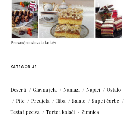
Praznični i slavski kolači
KATEGORIJE
Deserti
Glavna jela
Namazi
Napici
Ostalo
Pite
Predjela
Riba
Salate
Supe i čorbe
Testa i peciva
Torte i kolači
Zimnica