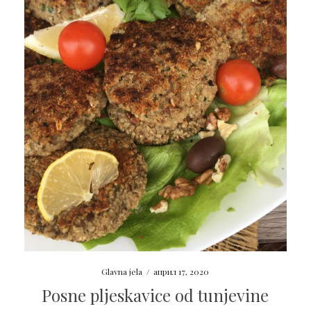
Glavna jela
/
април 17, 2020
Posne pljeskavice od tunjevine