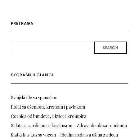
PRETRAGA
SEARCH
SKORAŠNJI ČLANCI
Svinjski file sa spanaćem
Rolat sa džemom, kremom i pavlakom
Čorbica od bundeve, tikvice i krompira
Salata sa sardinama i kus kusom – Zdrav obrok za 10 minuta
Slatki kus kus sa voćem – Idealna i zdrava užina za decu