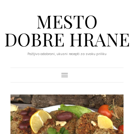
MESTO
DOBRE HRANE
Pažljivo odabrani, ukusni recepti za svaku priliku
Toggle Navigation