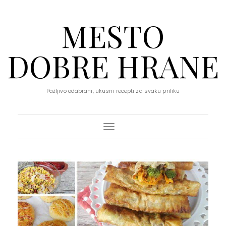
MESTO
DOBRE HRANE
Pažljivo odabrani, ukusni recepti za svaku priliku
Toggle Navigation