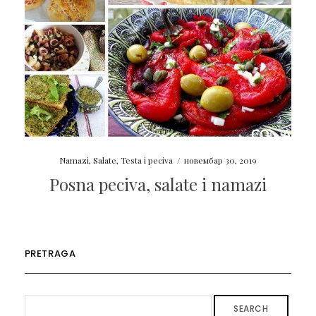
Namazi
,
Salate
,
Testa i peciva
/
новембар 30, 2019
Posna peciva, salate i namazi
PRETRAGA
SEARCH