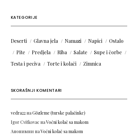
KATEGORIJE
Deserti
Glavna jela
Namazi
Napici
Ostalo
Pite
Predjela
Riba
Salate
Supe i čorbe
Testa i peciva
Torte i kolači
Zimnica
SKORAŠNJI KOMENTARI
vedra22
на
Gözleme (turske palačinke)
Igor Cvitkovac
на
Voćni kolač sa makom
Анонимни
на
Voćni kolač sa makom