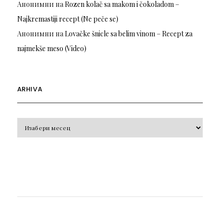
Анонимни
на
Rozen kolač sa makom i čokoladom –
Najkremastiji recept (Ne peče se)
Анонимни
на
Lovačke šnicle sa belim vinom – Recept za
najmekše meso (Video)
ARHIVA
Arhiva