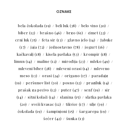
OZNAKE
bela čokolada
(19)
beli luk
(38)
belo vino
(20)
biber
(12)
brašno
(46)
brzo
(61)
cimet
(22)
crni luk
(35)
feta sir
(13)
glavno jelo
(14)
Jabuke
(17)
jaja
(72)
jednostavno
(78)
jogurt
(16)
kačkavalj
(18)
kisela pavlaka
(53)
krompir
(18)
limun
(14)
maline
(12)
mirođija
(23)
mleko
(49)
mleveni biber
(28)
mleveni orasi
(14)
mleveno
meso
(13)
orasi
(24)
origano
(17)
paradajz
(19)
peršunov list
(30)
posno
(12)
praziluk
(14)
prašak za pecivo
(12)
puter
(47)
senf
(19)
sir
(14)
sitni kolači
(14)
slanina
(15)
slatka pavlaka
(20)
sveži kvasac
(12)
tikvice
(17)
ulje
(39)
čokolada
(19)
šampinjoni
(15)
šargarepa
(19)
šećer
(42)
šunka
(13)