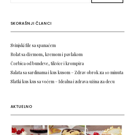
SKORAŠNJI ČLANCI
Svinjski file sa spanaćem
Rolat sa džemom, kremom i pavlakom
Čorbica od bundeve, tikvice i krompira
Salata sa sardinama i kus kusom – Zdrav obrok za 10 minuta
Slatki kus kus sa voćem – Idealna i zdrava užina za decu
AKTUELNO