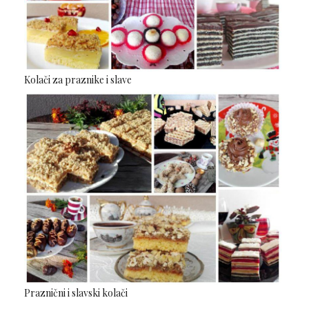
Kolači za praznike i slave
Praznični i slavski kolači