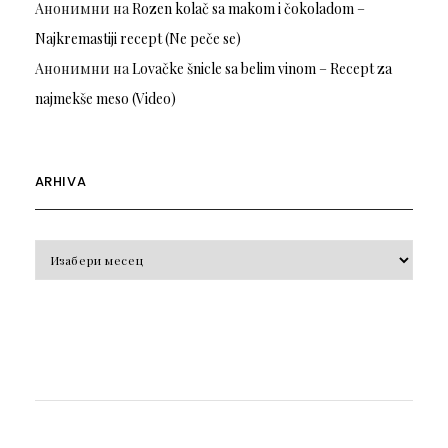
Анонимни
на
Rozen kolač sa makom i čokoladom –
Najkremastiji recept (Ne peče se)
Анонимни
на
Lovačke šnicle sa belim vinom – Recept za
najmekše meso (Video)
ARHIVA
Arhiva