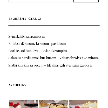
SKORAŠNJI ČLANCI
Svinjski file sa spanaćem
Rolat sa džemom, kremom i pavlakom
Čorbica od bundeve, tikvice i krompira
Salata sa sardinama i kus kusom – Zdrav obrok za 10 minuta
Slatki kus kus sa voćem – Idealna i zdrava užina za decu
AKTUELNO