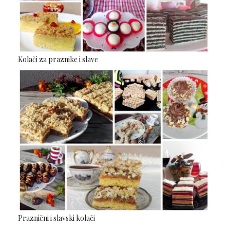
Kolači za praznike i slave
Praznični i slavski kolači