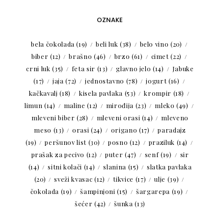
OZNAKE
bela čokolada
(19)
beli luk
(38)
belo vino
(20)
biber
(12)
brašno
(46)
brzo
(61)
cimet
(22)
crni luk
(35)
feta sir
(13)
glavno jelo
(14)
Jabuke
(17)
jaja
(72)
jednostavno
(78)
jogurt
(16)
kačkavalj
(18)
kisela pavlaka
(53)
krompir
(18)
limun
(14)
maline
(12)
mirođija
(23)
mleko
(49)
mleveni biber
(28)
mleveni orasi
(14)
mleveno
meso
(13)
orasi
(24)
origano
(17)
paradajz
(19)
peršunov list
(30)
posno
(12)
praziluk
(14)
prašak za pecivo
(12)
puter
(47)
senf
(19)
sir
(14)
sitni kolači
(14)
slanina
(15)
slatka pavlaka
(20)
sveži kvasac
(12)
tikvice
(17)
ulje
(39)
čokolada
(19)
šampinjoni
(15)
šargarepa
(19)
šećer
(42)
šunka
(13)