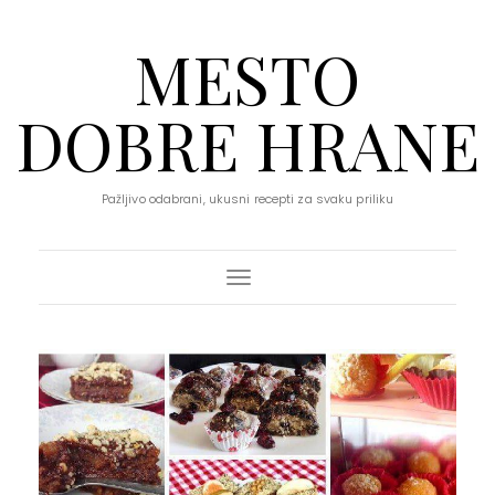
MESTO
DOBRE HRANE
Pažljivo odabrani, ukusni recepti za svaku priliku
Toggle Navigation