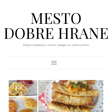
MESTO
DOBRE HRANE
Pažljivo odabrani, ukusni recepti za svaku priliku
Toggle Navigation