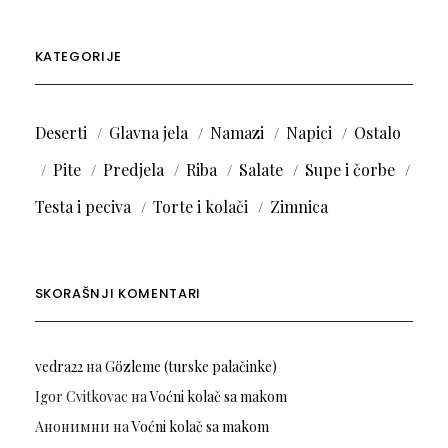
KATEGORIJE
Deserti
Glavna jela
Namazi
Napici
Ostalo
Pite
Predjela
Riba
Salate
Supe i čorbe
Testa i peciva
Torte i kolači
Zimnica
SKORAŠNJI KOMENTARI
vedra22
на
Gözleme (turske palačinke)
Igor Cvitkovac
на
Voćni kolač sa makom
Анонимни
на
Voćni kolač sa makom