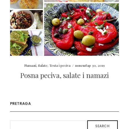
Namazi
,
Salate
,
Testa i peciva
/
новембар 30, 2019
Posna peciva, salate i namazi
PRETRAGA
SEARCH