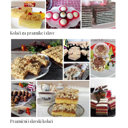
Kolači za praznike i slave
Praznični i slavski kolači