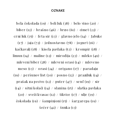
OZNAKE
bela čokolada
(19)
beli luk
(38)
belo vino
(20)
biber
(12)
brašno
(46)
brzo
(61)
cimet
(22)
crni luk
(35)
feta sir
(13)
glavno jelo
(14)
Jabuke
(17)
jaja
(72)
jednostavno
(78)
jogurt
(16)
kačkavalj
(18)
kisela pavlaka
(53)
krompir
(18)
limun
(14)
maline
(12)
mirođija
(23)
mleko
(49)
mleveni biber
(28)
mleveni orasi
(14)
mleveno
meso
(13)
orasi
(24)
origano
(17)
paradajz
(19)
peršunov list
(30)
posno
(12)
praziluk
(14)
prašak za pecivo
(12)
puter
(47)
senf
(19)
sir
(14)
sitni kolači
(14)
slanina
(15)
slatka pavlaka
(20)
sveži kvasac
(12)
tikvice
(17)
ulje
(39)
čokolada
(19)
šampinjoni
(15)
šargarepa
(19)
šećer
(42)
šunka
(13)