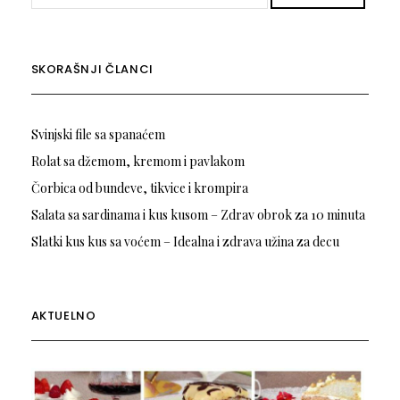
SKORAŠNJI ČLANCI
Svinjski file sa spanaćem
Rolat sa džemom, kremom i pavlakom
Čorbica od bundeve, tikvice i krompira
Salata sa sardinama i kus kusom – Zdrav obrok za 10 minuta
Slatki kus kus sa voćem – Idealna i zdrava užina za decu
AKTUELNO