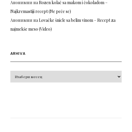
Анонимни
на
Rozen kolač sa makom i čokoladom –
Najkremastiji recept (Ne peče se)
Анонимни
на
Lovačke šnicle sa belim vinom – Recept za
najmekše meso (Video)
ARHIVA
Arhiva