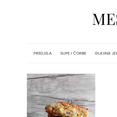
ME
PREDJELA
SUPE I ČORBE
GLAVNA JE