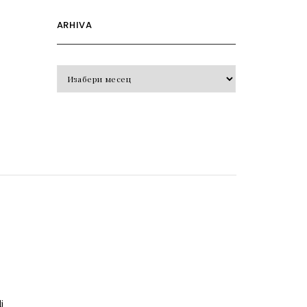
ARHIVA
Arhiva
o
j