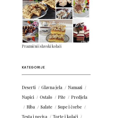
Praznični i slavski kolači
KATEGORIJE
Deserti
Glavna jela
Namazi
Napici
Ostalo
Pite
Predjela
Riba
Salate
Supe i čorbe
Testa i peciva
Torte i kolači