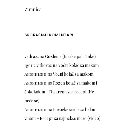
Zimnica
SKORAŠNJI KOMENTARI
vedra22
на
Gözleme (turske palačinke)
Igor Cvitkovac
на
Voćni kolač sa makom
Анонимни
на
Voćni kolač sa makom
Анонимни
на
Rozen kolač sa makom i
čokoladom – Najkremastiji recept (Ne
peče se)
Анонимни
на
Lovačke šnicle sa belim
vinom – Recept za najmekše meso (Video)