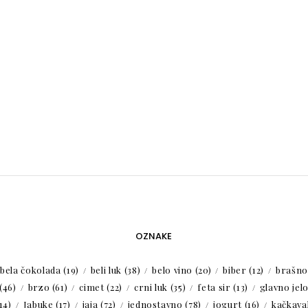
OZNAKE
bela čokolada
(19)
beli luk
(38)
belo vino
(20)
biber
(12)
brašno
(46)
brzo
(61)
cimet
(22)
crni luk
(35)
feta sir
(13)
glavno jel
14)
Jabuke
(17)
jaja
(72)
jednostavno
(78)
jogurt
(16)
kačkaval