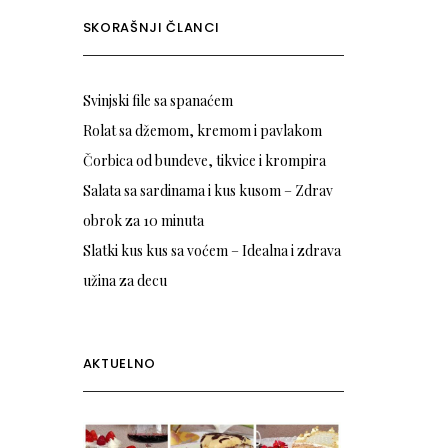
SKORAŠNJI ČLANCI
Svinjski file sa spanaćem
Rolat sa džemom, kremom i pavlakom
Čorbica od bundeve, tikvice i krompira
Salata sa sardinama i kus kusom – Zdrav
obrok za 10 minuta
Slatki kus kus sa voćem – Idealna i zdrava
užina za decu
AKTUELNO