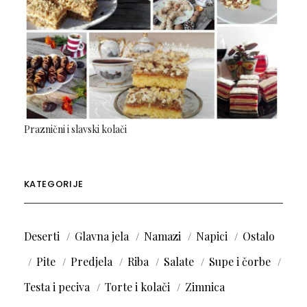
Praznični i slavski kolači
KATEGORIJE
Deserti
Glavna jela
Namazi
Napici
Ostalo
Pite
Predjela
Riba
Salate
Supe i čorbe
Testa i peciva
Torte i kolači
Zimnica