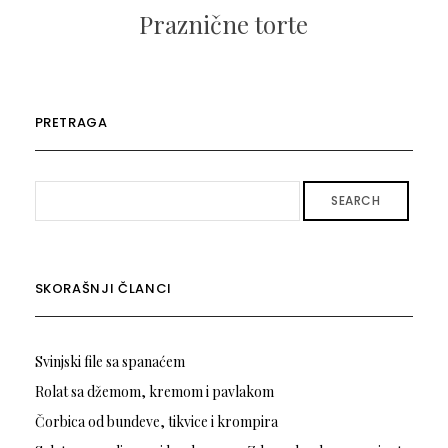
Praznične torte
PRETRAGA
SEARCH
SKORAŠNJI ČLANCI
Svinjski file sa spanaćem
Rolat sa džemom, kremom i pavlakom
Čorbica od bundeve, tikvice i krompira