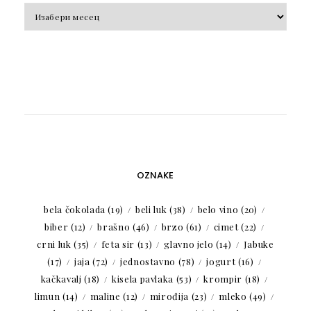
Arhiva
OZNAKE
bela čokolada
(19)
beli luk
(38)
belo vino
(20)
biber
(12)
brašno
(46)
brzo
(61)
cimet
(22)
crni luk
(35)
feta sir
(13)
glavno jelo
(14)
Jabuke
(17)
jaja
(72)
jednostavno
(78)
jogurt
(16)
kačkavalj
(18)
kisela pavlaka
(53)
krompir
(18)
limun
(14)
maline
(12)
mirođija
(23)
mleko
(49)