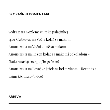
SKORAŠNJI KOMENTARI
vedra22
на
Gözleme (turske palačinke)
Igor Cvitkovac
на
Voćni kolač sa makom
Анонимни
на
Voćni kolač sa makom
Анонимни
на
Rozen kolač sa makom i čokoladom –
Najkremastiji recept (Ne peče se)
Анонимни
на
Lovačke šnicle sa belim vinom – Recept za
najmekše meso (Video)
ARHIVA