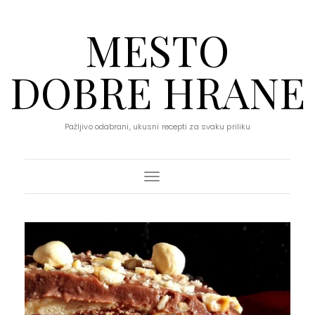
MESTO
DOBRE HRANE
Pažljivo odabrani, ukusni recepti za svaku priliku
Toggle Navigation