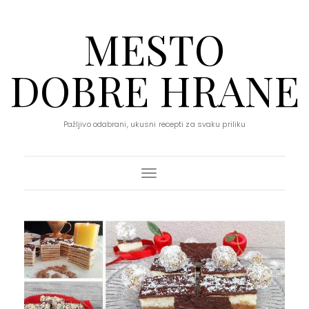
MESTO
DOBRE HRANE
Pažljivo odabrani, ukusni recepti za svaku priliku
Toggle Navigation