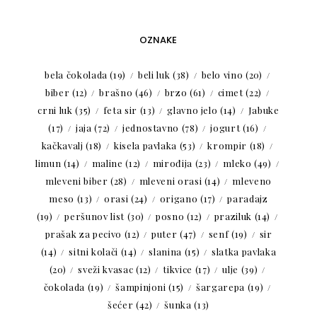
OZNAKE
bela čokolada
(19)
beli luk
(38)
belo vino
(20)
biber
(12)
brašno
(46)
brzo
(61)
cimet
(22)
crni luk
(35)
feta sir
(13)
glavno jelo
(14)
Jabuke
(17)
jaja
(72)
jednostavno
(78)
jogurt
(16)
kačkavalj
(18)
kisela pavlaka
(53)
krompir
(18)
limun
(14)
maline
(12)
mirođija
(23)
mleko
(49)
mleveni biber
(28)
mleveni orasi
(14)
mleveno
meso
(13)
orasi
(24)
origano
(17)
paradajz
(19)
peršunov list
(30)
posno
(12)
praziluk
(14)
prašak za pecivo
(12)
puter
(47)
senf
(19)
sir
(14)
sitni kolači
(14)
slanina
(15)
slatka pavlaka
(20)
sveži kvasac
(12)
tikvice
(17)
ulje
(39)
čokolada
(19)
šampinjoni
(15)
šargarepa
(19)
šećer
(42)
šunka
(13)