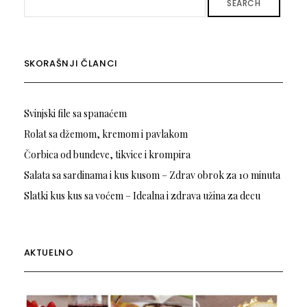
SEARCH
SKORAŠNJI ČLANCI
Svinjski file sa spanaćem
Rolat sa džemom, kremom i pavlakom
Čorbica od bundeve, tikvice i krompira
Salata sa sardinama i kus kusom – Zdrav obrok za 10 minuta
Slatki kus kus sa voćem – Idealna i zdrava užina za decu
AKTUELNO