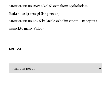
Анонимни
на
Rozen kolač sa makom i čokoladom –
Najkremastiji recept (Ne peče se)
Анонимни
на
Lovačke šnicle sa belim vinom – Recept za
najmekše meso (Video)
ARHIVA
Arhiva