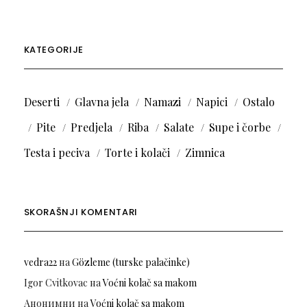
KATEGORIJE
Deserti
Glavna jela
Namazi
Napici
Ostalo
Pite
Predjela
Riba
Salate
Supe i čorbe
Testa i peciva
Torte i kolači
Zimnica
SKORAŠNJI KOMENTARI
vedra22
на
Gözleme (turske palačinke)
Igor Cvitkovac
на
Voćni kolač sa makom
Анонимни
на
Voćni kolač sa makom