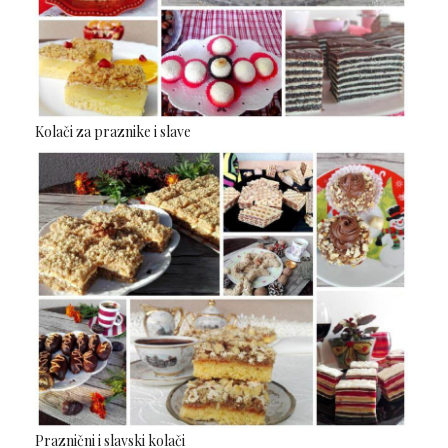
Kolači za praznike i slave
Praznični i slavski kolači