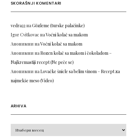
SKORAŠNJI KOMENTARI
vedra22
на
Gözleme (turske palačinke)
Igor Cvitkovac
на
Voćni kolač sa makom
Анонимни
на
Voćni kolač sa makom
Анонимни
на
Rozen kolač sa makom i čokoladom –
Najkremastiji recept (Ne peče se)
Анонимни
на
Lovačke šnicle sa belim vinom – Recept za
najmekše meso (Video)
ARHIVA
Arhiva