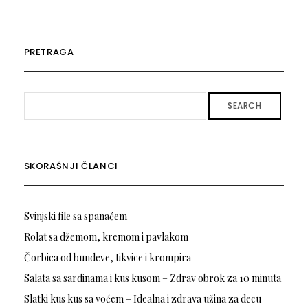
PRETRAGA
SEARCH
SKORAŠNJI ČLANCI
Svinjski file sa spanaćem
Rolat sa džemom, kremom i pavlakom
Čorbica od bundeve, tikvice i krompira
Salata sa sardinama i kus kusom – Zdrav obrok za 10 minuta
Slatki kus kus sa voćem – Idealna i zdrava užina za decu