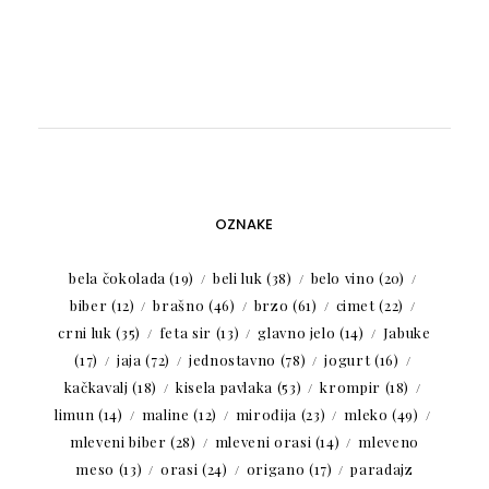
OZNAKE
bela čokolada
(19)
beli luk
(38)
belo vino
(20)
biber
(12)
brašno
(46)
brzo
(61)
cimet
(22)
crni luk
(35)
feta sir
(13)
glavno jelo
(14)
Jabuke
(17)
jaja
(72)
jednostavno
(78)
jogurt
(16)
kačkavalj
(18)
kisela pavlaka
(53)
krompir
(18)
limun
(14)
maline
(12)
mirođija
(23)
mleko
(49)
mleveni biber
(28)
mleveni orasi
(14)
mleveno
meso
(13)
orasi
(24)
origano
(17)
paradajz