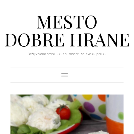
MESTO
DOBRE HRANE
Pažljivo odabrani, ukusni recepti za svaku priliku
Toggle Navigation