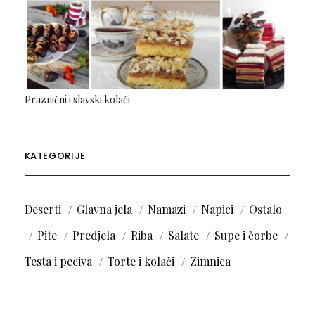
Praznični i slavski kolači
KATEGORIJE
Deserti
Glavna jela
Namazi
Napici
Ostalo
Pite
Predjela
Riba
Salate
Supe i čorbe
Testa i peciva
Torte i kolači
Zimnica