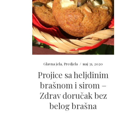
Glavna jela
,
Predjela
/
мај 31, 2020
Projice sa heljdinim
brašnom i sirom –
Zdrav doručak bez
belog brašna