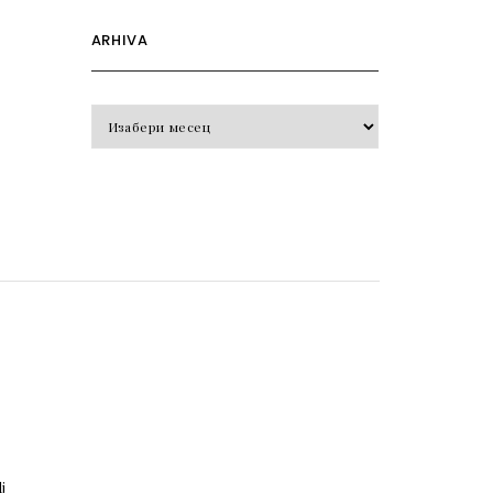
ARHIVA
Arhiva
o
j