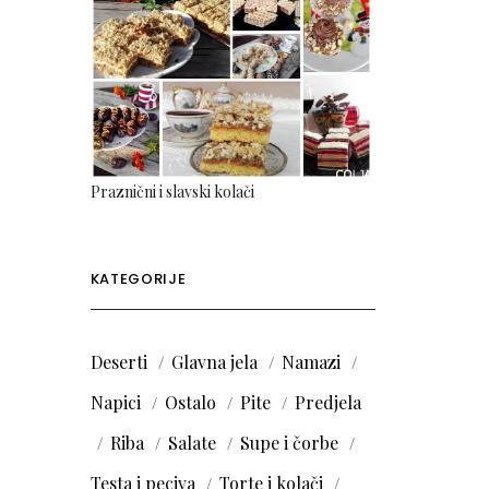
Praznični i slavski kolači
KATEGORIJE
Deserti
Glavna jela
Namazi
Napici
Ostalo
Pite
Predjela
Riba
Salate
Supe i čorbe
Testa i peciva
Torte i kolači