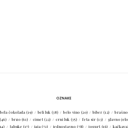
OZNAKE
bela čokolada
(19)
beli luk
(38)
belo vino
(20)
biber
(12)
brašno
(46)
brzo
(61)
cimet
(22)
crni luk
(35)
feta sir
(13)
glavno jel
14)
Jabuke
(17)
jaja
(72)
jednostavno
(78)
jogurt
(16)
kačkaval