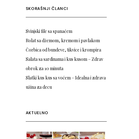
SKORAŠNJI ČLANCI
Svinjski file sa spanaćem
Rolat sa džemom, kremom i pavlakom
Čorbica od bundeve, tikvice i krompira
Salata sa sardinama i kus kusom – Zdrav
obrok za 10 minuta
Slatki kus kus sa voćem – Idealna i zdrava
užina za decu
AKTUELNO