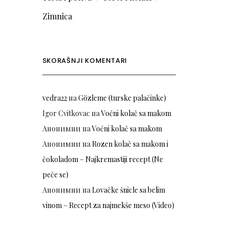
Zimnica
SKORAŠNJI KOMENTARI
vedra22
на
Gözleme (turske palačinke)
Igor Cvitkovac
на
Voćni kolač sa makom
Анонимни
на
Voćni kolač sa makom
Анонимни
на
Rozen kolač sa makom i
čokoladom – Najkremastiji recept (Ne
peče se)
Анонимни
на
Lovačke šnicle sa belim
vinom – Recept za najmekše meso (Video)