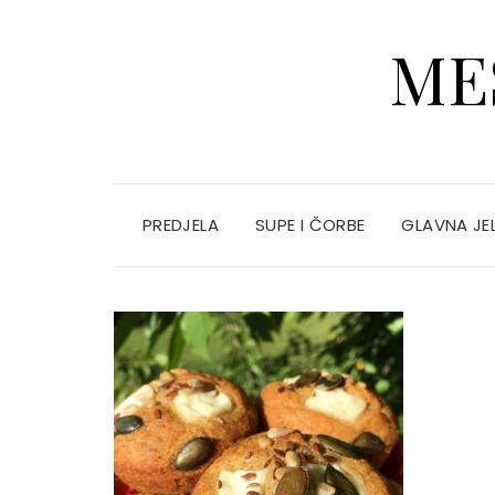
ME
PREDJELA
SUPE I ČORBE
GLAVNA JE