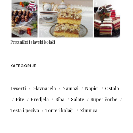
Praznični i slavski kolači
KATEGORIJE
Deserti
Glavna jela
Namazi
Napici
Ostalo
Pite
Predjela
Riba
Salate
Supe i čorbe
Testa i peciva
Torte i kolači
Zimnica