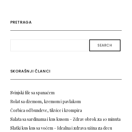
PRETRAGA
SEARCH
SKORAŠNJI ČLANCI
Svinjski file sa spanaćem
Rolat sa džemom, kremom i pavlakom
Čorbica od bundeve, tikvice i krompira
Salata sa sardinama i kus kusom – Zdrav obrok za 10 minuta
Slatki kus kus sa voćem – Idealna i zdrava užina za decu