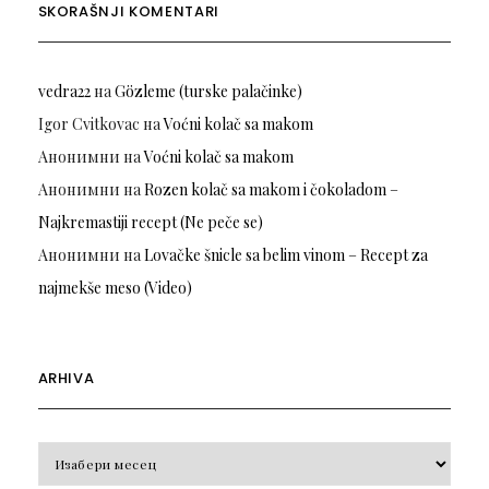
SKORAŠNJI KOMENTARI
vedra22
на
Gözleme (turske palačinke)
Igor Cvitkovac
на
Voćni kolač sa makom
Анонимни
на
Voćni kolač sa makom
Анонимни
на
Rozen kolač sa makom i čokoladom –
Najkremastiji recept (Ne peče se)
Анонимни
на
Lovačke šnicle sa belim vinom – Recept za
najmekše meso (Video)
ARHIVA
Arhiva