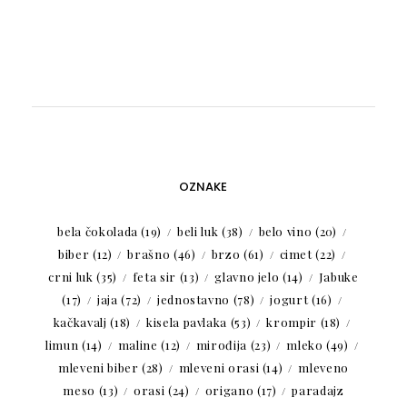
OZNAKE
bela čokolada
(19)
beli luk
(38)
belo vino
(20)
biber
(12)
brašno
(46)
brzo
(61)
cimet
(22)
crni luk
(35)
feta sir
(13)
glavno jelo
(14)
Jabuke
(17)
jaja
(72)
jednostavno
(78)
jogurt
(16)
kačkavalj
(18)
kisela pavlaka
(53)
krompir
(18)
limun
(14)
maline
(12)
mirođija
(23)
mleko
(49)
mleveni biber
(28)
mleveni orasi
(14)
mleveno
meso
(13)
orasi
(24)
origano
(17)
paradajz