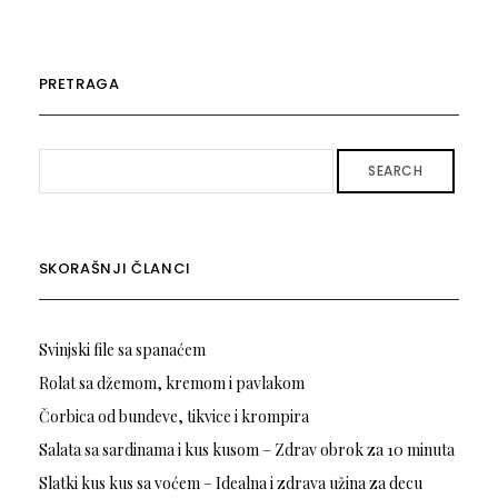
PRETRAGA
SEARCH
SKORAŠNJI ČLANCI
Svinjski file sa spanaćem
Rolat sa džemom, kremom i pavlakom
Čorbica od bundeve, tikvice i krompira
Salata sa sardinama i kus kusom – Zdrav obrok za 10 minuta
Slatki kus kus sa voćem – Idealna i zdrava užina za decu