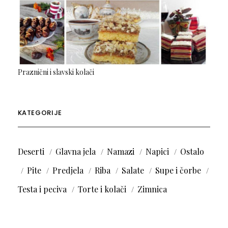
Praznični i slavski kolači
KATEGORIJE
Deserti
Glavna jela
Namazi
Napici
Ostalo
Pite
Predjela
Riba
Salate
Supe i čorbe
Testa i peciva
Torte i kolači
Zimnica