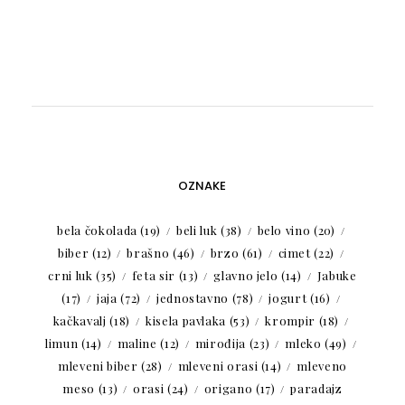
OZNAKE
bela čokolada
(19)
beli luk
(38)
belo vino
(20)
biber
(12)
brašno
(46)
brzo
(61)
cimet
(22)
crni luk
(35)
feta sir
(13)
glavno jelo
(14)
Jabuke
(17)
jaja
(72)
jednostavno
(78)
jogurt
(16)
kačkavalj
(18)
kisela pavlaka
(53)
krompir
(18)
limun
(14)
maline
(12)
mirođija
(23)
mleko
(49)
mleveni biber
(28)
mleveni orasi
(14)
mleveno
meso
(13)
orasi
(24)
origano
(17)
paradajz