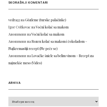
SKORAŠNJI KOMENTARI
vedra22
на
Gözleme (turske palačinke)
Igor Cvitkovac
на
Voćni kolač sa makom
Анонимни
на
Voćni kolač sa makom
Анонимни
на
Rozen kolač sa makom i čokoladom –
Najkremastiji recept (Ne peče se)
Анонимни
на
Lovačke šnicle sa belim vinom – Recept za
najmekše meso (Video)
ARHIVA
Arhiva