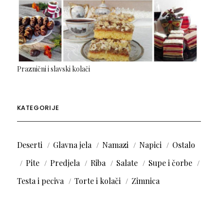
Praznični i slavski kolači
KATEGORIJE
Deserti
Glavna jela
Namazi
Napici
Ostalo
Pite
Predjela
Riba
Salate
Supe i čorbe
Testa i peciva
Torte i kolači
Zimnica