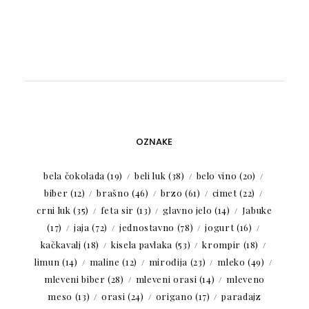
OZNAKE
bela čokolada
(19)
beli luk
(38)
belo vino
(20)
biber
(12)
brašno
(46)
brzo
(61)
cimet
(22)
crni luk
(35)
feta sir
(13)
glavno jelo
(14)
Jabuke
(17)
jaja
(72)
jednostavno
(78)
jogurt
(16)
kačkavalj
(18)
kisela pavlaka
(53)
krompir
(18)
limun
(14)
maline
(12)
mirođija
(23)
mleko
(49)
mleveni biber
(28)
mleveni orasi
(14)
mleveno
meso
(13)
orasi
(24)
origano
(17)
paradajz