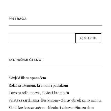
PRETRAGA
SEARCH
SKORAŠNJI ČLANCI
Svinjski file sa spanaćem
Rolat sa džemom, kremom i pavlakom
Čorbica od bundeve, tikvice i krompira
Salata sa sardinama i kus kusom – Zdrav obrok za 10 minuta
Slatki kus kus sa voćem – Idealna i zdrava užina za decu