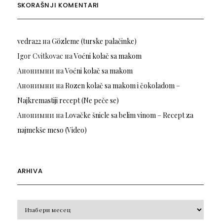
SKORAŠNJI KOMENTARI
vedra22
на
Gözleme (turske palačinke)
Igor Cvitkovac
на
Voćni kolač sa makom
Анонимни
на
Voćni kolač sa makom
Анонимни
на
Rozen kolač sa makom i čokoladom –
Najkremastiji recept (Ne peče se)
Анонимни
на
Lovačke šnicle sa belim vinom – Recept za
najmekše meso (Video)
ARHIVA
Arhiva