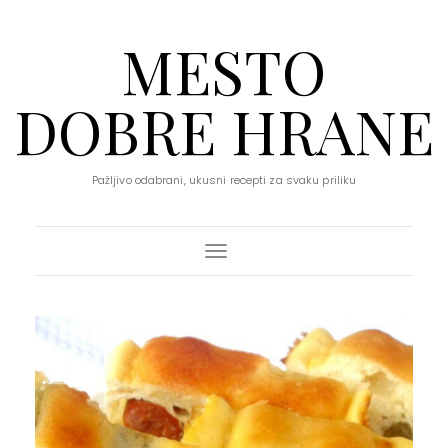
MESTO
DOBRE HRANE
Pažljivo odabrani, ukusni recepti za svaku priliku
Toggle Navigation